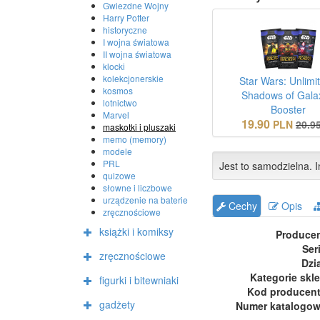
Gwiezdne Wojny
Harry Potter
historyczne
I wojna światowa
II wojna światowa
klocki
kolekcjonerskie
Star Wars: Unlimit
kosmos
Shadows of Gala
lotnictwo
Booster
Marvel
19.90
PLN
20.9
maskotki i pluszaki
memo (memory)
modele
PRL
Jest to samodzielna. I
quizowe
słowne i liczbowe
urządzenie na baterie
Cechy
Opis
zręcznościowe
książki i komiksy
Produce
Ser
zręcznościowe
Dzi
Kategorie skl
figurki i bitewniaki
Kod producen
gadżety
Numer katalogo