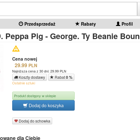
Przedsprzedaż
Rabaty
Profil
9. Peppa Pig - George. Ty Beanie Bou
Cena nowej
29.99
PLN
Najniższa cena z 30 dni: 29.99 PLN
Koszty dostawy
Rabat
0 %
Ostatnie sztuki
Produkt dostępny w sklepie
Dodaj do koszyka
Dodaj do schowka
owane dla Ciebie