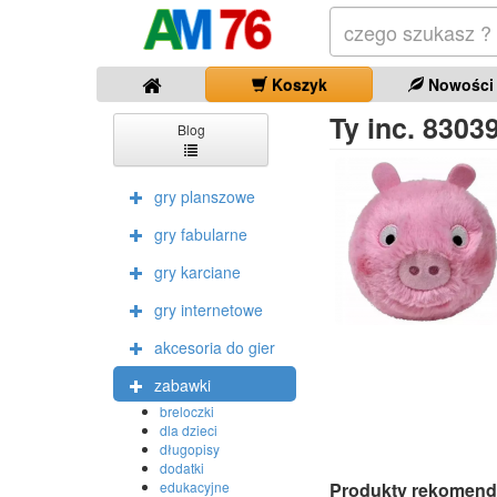
Koszyk
Nowości
Ty inc. 8303
Blog
gry planszowe
gry fabularne
gry karciane
gry internetowe
akcesoria do gier
zabawki
breloczki
dla dzieci
długopisy
dodatki
Produkty rekomend
edukacyjne