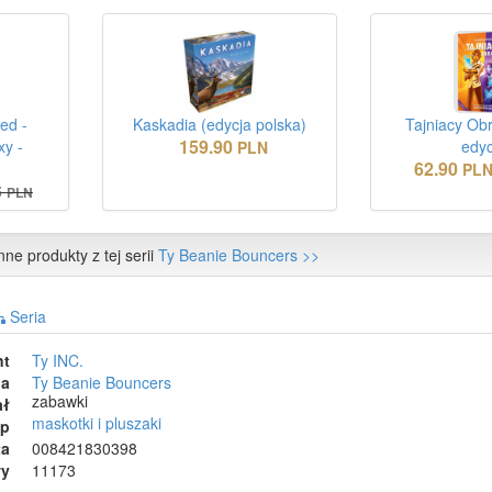
ed -
Kaskadia (edycja polska)
Tajniacy Ob
159.90
xy -
edyc
PLN
62.90
PL
5
PLN
nne produkty z tej serii
Ty Beanie Bouncers >>
Seria
nt
Ty INC.
ia
Ty Beanie Bouncers
zabawki
ał
maskotki i pluszaki
ep
ta
008421830398
wy
11173