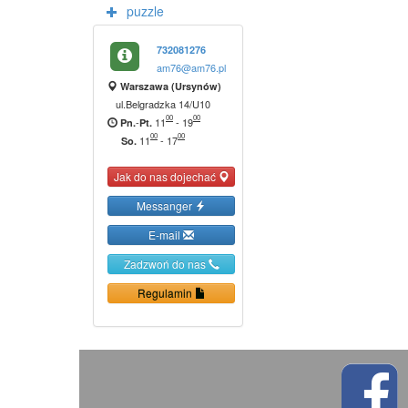
puzzle
732081276
am76@am76.pl
Warszawa (Ursynów)
ul.Belgradzka 14/U10
00
00
-
11
-
19
Pn.
Pt.
00
00
11
-
17
So.
Jak do nas dojechać
Messanger
E-mail
Zadzwoń do nas
Regulamin