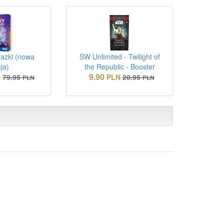
razki (nowa
SW Unlimited - Twilight of
ja)
the Republic - Booster
9.90
N
79.95
PLN
20.95
PLN
PLN