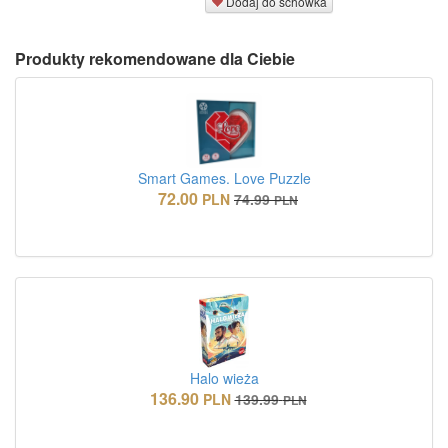
Dodaj do schowka
Produkty rekomendowane dla Ciebie
Smart Games. Love Puzzle
72.00
PLN
74.99
PLN
Halo wieża
136.90
PLN
139.99
PLN