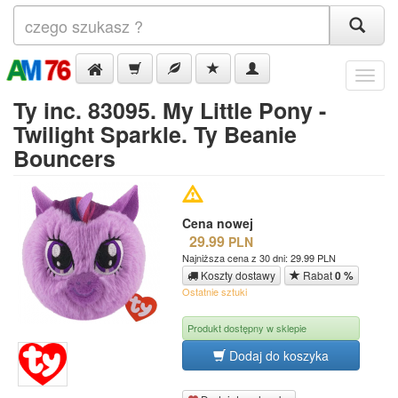
Menu
Ty inc. 83095. My Little Pony -
Twilight Sparkle. Ty Beanie
Bouncers
Cena nowej
29.99
PLN
Najniższa cena z 30 dni: 29.99 PLN
Koszty dostawy
Rabat
0 %
Ostatnie sztuki
Produkt dostępny w sklepie
Dodaj do koszyka