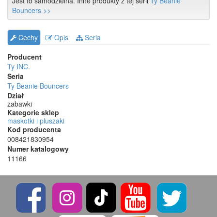
Jest to samodzielna. Inne produkty z tej serii
Ty Beanie
Bouncers >>
Cechy
Opis
Seria
Producent
Ty INC.
Seria
Ty Beanie Bouncers
Dział
zabawki
Kategorie sklep
maskotki i pluszaki
Kod producenta
008421830954
Numer katalogowy
11166