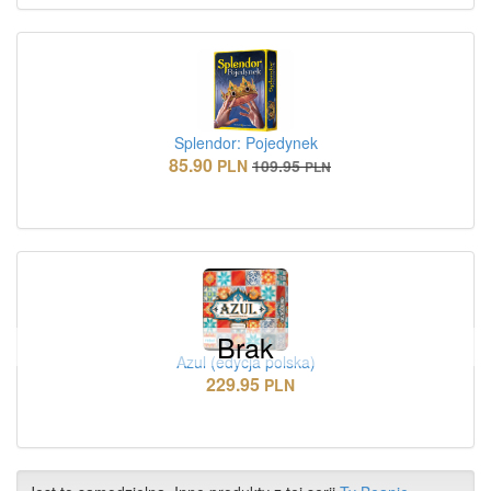
Splendor: Pojedynek
85.90
PLN
109.95
PLN
Brak
Azul (edycja polska)
229.95
PLN