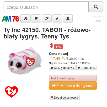
Menu
Ty Inc 42150. TABOR - różowo-
biały tygrys. Teeny Tys
-57%
Cena nowej
17.49
PLN
39.90
PLN
Najniższa cena z 30 dni: 17.49 PLN
Koszty dostawy
Rabat
0 %
Produkt niedostępny
Powiadom o dostępności
Dodaj do schowka