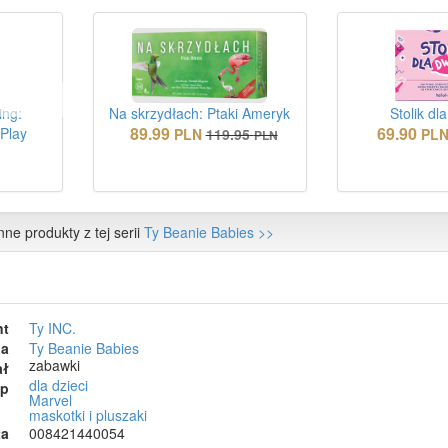
ing:
Na skrzydłach: Ptaki Ameryk
Stolik dl
89.99
69.90
 Play
PLN
119.95
PL
PLN
nne produkty z tej serii
Ty Beanie Babies >>
nt
Ty INC.
ia
Ty Beanie Babies
zabawki
ał
dla dzieci
ep
Marvel
maskotki i pluszaki
ta
008421440054