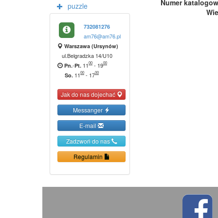
Numer katalogo
puzzle
Wi
732081276
am76@am76.pl
Warszawa (Ursynów)
ul.Belgradzka 14/U10
00
00
-
11
-
19
Pn.
Pt.
00
00
11
-
17
So.
Jak do nas dojechać
Messanger
E-mail
Zadzwoń do nas
Regulamin