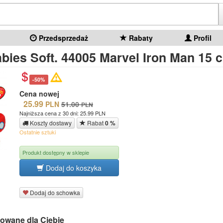
Przedsprzedaż
Rabaty
Profil
bies Soft. 44005 Marvel Iron Man 15 
-50%
Cena nowej
25.99
PLN
51.00
PLN
Najniższa cena z 30 dni: 25.99 PLN
Koszty dostawy
Rabat
0 %
Ostatnie sztuki
Produkt dostępny w sklepie
Dodaj do koszyka
Dodaj do schowka
owane dla Ciebie