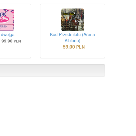
a dwojga
Kod Przedmiotu (Arena
Albionu)
N
99.90
PLN
59.00
PLN