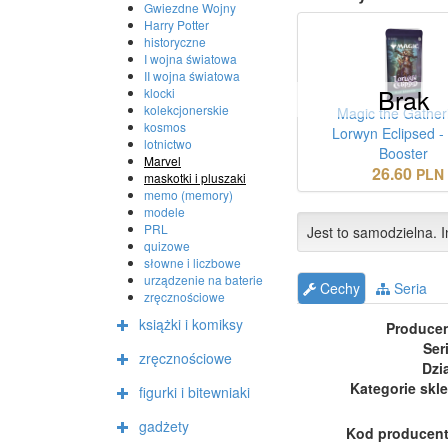
Gwiezdne Wojny
Harry Potter
historyczne
I wojna światowa
II wojna światowa
Brak
klocki
kolekcjonerskie
Magic the Gather
kosmos
Lorwyn Eclipsed -
lotnictwo
Booster
Marvel
26.60
PLN
maskotki i pluszaki
memo (memory)
modele
PRL
Jest to samodzielna. I
quizowe
słowne i liczbowe
urządzenie na baterie
Cechy
Seria
zręcznościowe
książki i komiksy
Produce
Ser
zręcznościowe
Dzi
Kategorie skl
figurki i bitewniaki
gadżety
Kod producen