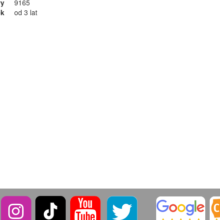
wy
9165
ek
od 3 lat