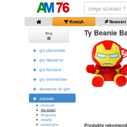
Koszyk
Nowości
Ty Beanie Ba
Blog
gry planszowe
gry fabularne
gry karciane
gry internetowe
akcesoria do gier
zabawki
breloczki
dla dzieci
długopisy
dodatki
Produkty rekomend
edukacyjne