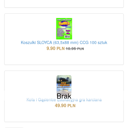
Koszulki SLOYCA (63,5x88 mm) CCG 100 sztuk
9.90
PLN
10.95
PLN
Brak
Koła i Gąsienice Edukacyjna gra karciana
49.90
PLN