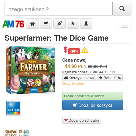
Menu
Superfarmer: The Dice Game
-26%
Cena nowej
44.90
PLN
59.90
PLN
Najniższa cena z 30 dni: 44.90 PLN
Koszty dostawy
Rabat
0 %
Ostatnie sztuki
Produkt dostępny w sklepie
Dodaj do koszyka
Dodaj do schowka