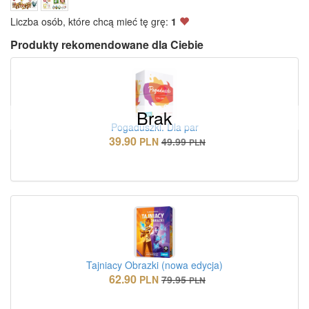
Liczba osób, które chcą mieć tę grę:
1
Produkty rekomendowane dla Ciebie
Brak
Pogaduszki. Dla par
39.90
PLN
49.99
PLN
Tajniacy Obrazki (nowa edycja)
62.90
PLN
79.95
PLN