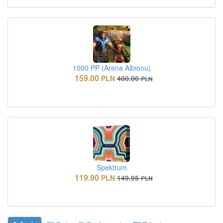
1000 PP (Arena Albionu)
159.00
PLN
400.00
PLN
Spektrum
119.90
PLN
149.95
PLN