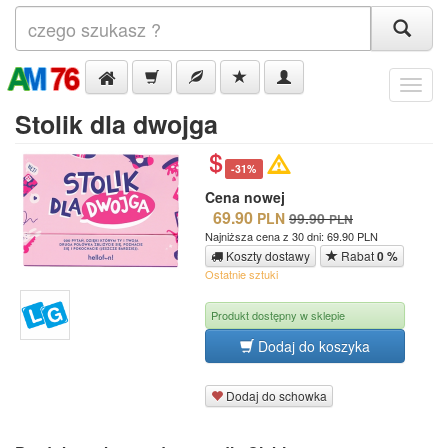
Menu
Stolik dla dwojga
-31%
Cena nowej
69.90
PLN
99.90
PLN
Najniższa cena z 30 dni: 69.90 PLN
Koszty dostawy
Rabat
0 %
Ostatnie sztuki
Produkt dostępny w sklepie
Dodaj do koszyka
Dodaj do schowka