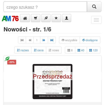
Menu
Nowości - str. 1/6
1
wszystkie
dostępne
nazwa
cena
nowe
8
40
120
-20%
Przedsprzedaż