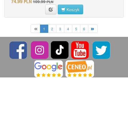
74.99
PLN
109.99
PLN
Koszyk
1
2
3
4
5
6