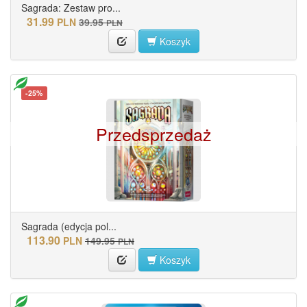
Sagrada: Zestaw pro...
31.99
PLN
39.95
PLN
Koszyk
-25%
Przedsprzedaż
Sagrada (edycja pol...
113.90
PLN
149.95
PLN
Koszyk