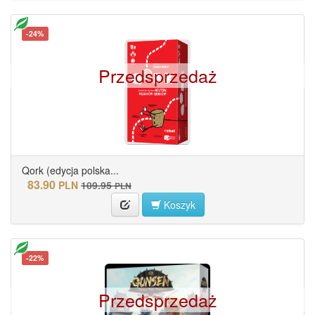
-24%
Przedsprzedaż
Qork (edycja polska...
83.90
PLN
109.95
PLN
Koszyk
-22%
Przedsprzedaż