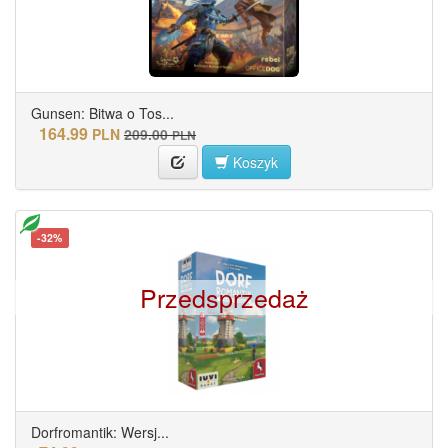
Gunsen: Bitwa o Tos...
164.99
PLN
209.00
PLN
Koszyk
-32%
Przedsprzedaż
Dorfromantik: Wersj...