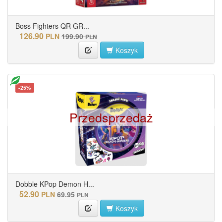
Boss Fighters QR GR...
126.90
PLN
199.90
PLN
Koszyk
-25%
Przedsprzedaż
Dobble KPop Demon H...
52.90
PLN
69.95
PLN
Koszyk