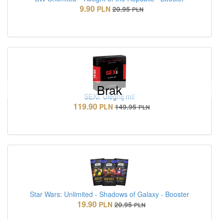
9.90
PLN
20.95
PLN
Brak
SEXi: Ulegnij mi!
119.90
PLN
149.95
PLN
Star Wars: Unlimited - Shadows of Galaxy - Booster
19.90
PLN
20.95
PLN