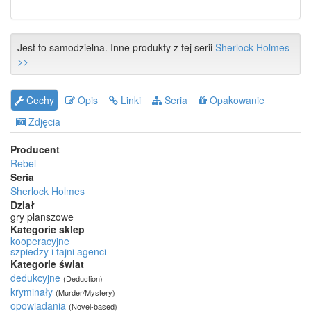
Jest to samodzielna. Inne produkty z tej serii
Sherlock Holmes
>>
Cechy
Opis
Linki
Seria
Opakowanie
Zdjęcia
Producent
Rebel
Seria
Sherlock Holmes
Dział
gry planszowe
Kategorie sklep
kooperacyjne
szpiedzy i tajni agenci
Kategorie świat
dedukcyjne
(Deduction)
kryminały
(Murder/Mystery)
opowiadania
(Novel-based)