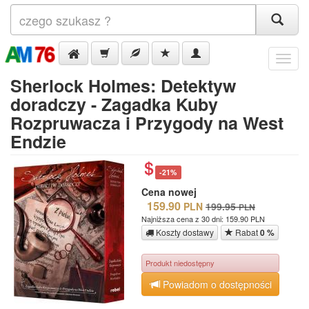
Menu
Sherlock Holmes: Detektyw
doradczy - Zagadka Kuby
Rozpruwacza i Przygody na West
Endzie
-21%
Cena nowej
159.90
PLN
199.95
PLN
Najniższa cena z 30 dni: 159.90 PLN
Koszty dostawy
Rabat
0 %
Produkt niedostępny
Powiadom o dostępności