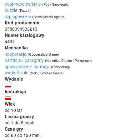
post-napoleońskie
(Post-Napoleonic)
puzzle
(Puzzle)
szpiegowskie
(Spies/Secret Agents)
Kod producenta
9788394933210
Numer katalogowy
4497
Mechanika
kooperacja
(Cooperative Game)
narracja / paragrafy
(Narrative Choice / Paragraph)
opowiadanie / narracja
(Storytelling)
wariant solo
(Solo / Solitaire Game)
Wydanie
Instrukcja
Wiek
od 10 lat
Liczba graczy
od 1 do 8 osób
Czas gry
od 60 do 120 min.