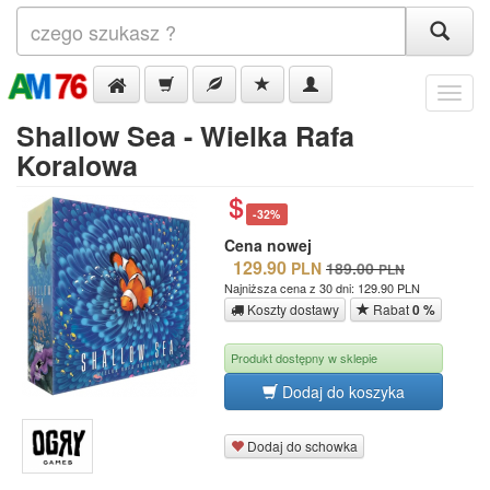
Menu
Shallow Sea - Wielka Rafa
Koralowa
-32%
Cena nowej
129.90
PLN
189.00
PLN
Najniższa cena z 30 dni: 129.90 PLN
Koszty dostawy
Rabat
0 %
Produkt dostępny w sklepie
Dodaj do koszyka
Dodaj do schowka