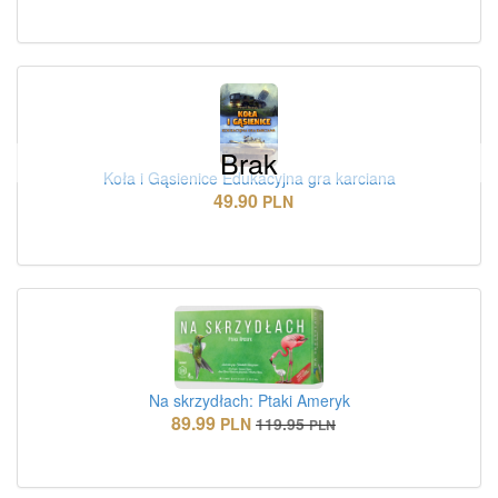
Brak
Koła i Gąsienice Edukacyjna gra karciana
49.90
PLN
Na skrzydłach: Ptaki Ameryk
89.99
PLN
119.95
PLN