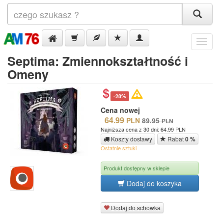
Menu
Septima: Zmiennokształtność i
Omeny
-28%
Cena nowej
64.99
PLN
89.95
PLN
Najniższa cena z 30 dni: 64.99 PLN
Koszty dostawy
Rabat
0 %
Ostatnie sztuki
Produkt dostępny w sklepie
Dodaj do koszyka
Dodaj do schowka