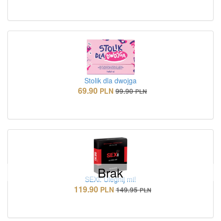
Stolik dla dwojga
69.90
PLN
99.90
PLN
Brak
SEXi: Ulegnij mi!
119.90
PLN
149.95
PLN