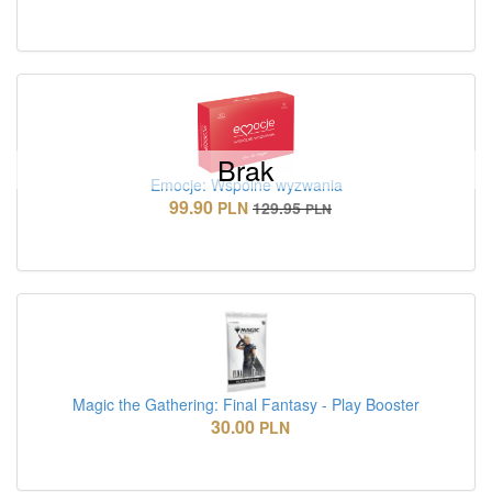
Brak
Emocje: Wspólne wyzwania
99.90
PLN
129.95
PLN
Magic the Gathering: Final Fantasy - Play Booster
30.00
PLN