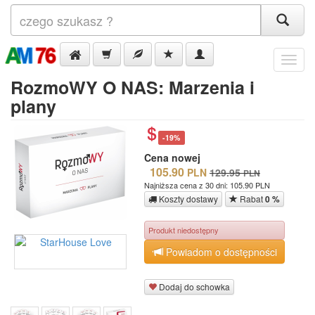
Menu
RozmoWY O NAS: Marzenia i
plany
-19%
Cena nowej
105.90
PLN
129.95
PLN
Najniższa cena z 30 dni: 105.90 PLN
Koszty dostawy
Rabat
0 %
Produkt niedostępny
Powiadom o dostępności
Dodaj do schowka