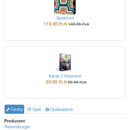
Spektrum
119.90
PLN
149.95
PLN
Karak 2 Imperium
69.90
PLN
89.99
PLN
Cechy
Opis
Opakowanie
Producent
Ravensburger