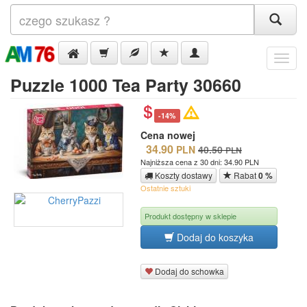
Menu
Puzzle 1000 Tea Party 30660
-14%
Cena nowej
34.90
PLN
40.50
PLN
Najniższa cena z 30 dni: 34.90 PLN
Koszty dostawy
Rabat
0 %
Ostatnie sztuki
Produkt dostępny w sklepie
Dodaj do koszyka
Dodaj do schowka