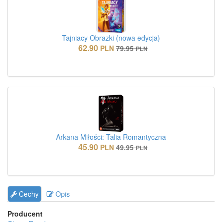
Tajniacy Obrazki (nowa edycja)
62.90
PLN
79.95
PLN
Arkana Miłości: Talia Romantyczna
45.90
PLN
49.95
PLN
Cechy
Opis
Producent