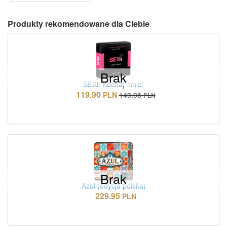
Produkty rekomendowane dla Ciebie
Brak
SEXi: Kochaj mnie!
119.90
PLN
149.95
PLN
Brak
Azul (edycja polska)
229.95
PLN