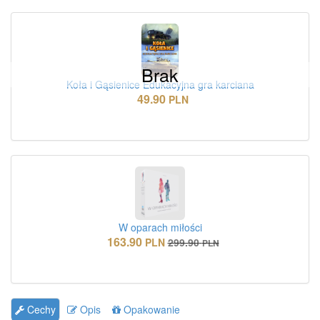
Brak
Koła i Gąsienice Edukacyjna gra karciana
49.90
PLN
W oparach miłości
163.90
PLN
299.90
PLN
Cechy
Opis
Opakowanie