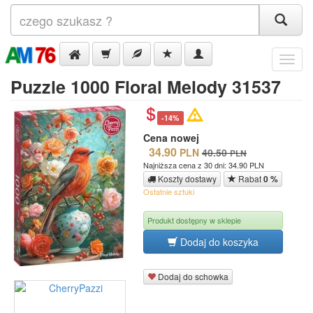
Menu
Puzzle 1000 Floral Melody 31537
-14%
Cena nowej
34.90
PLN
40.50
PLN
Najniższa cena z 30 dni: 34.90 PLN
Koszty dostawy
Rabat
0 %
Ostatnie sztuki
Produkt dostępny w sklepie
Dodaj do koszyka
Dodaj do schowka