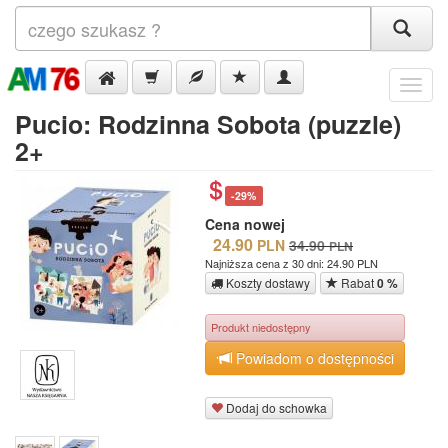
Menu
Pucio: Rodzinna Sobota (puzzle)
2+
-29%
Cena nowej
24.90
PLN
34.90
PLN
Najniższa cena z 30 dni: 24.90 PLN
Koszty dostawy
Rabat
0 %
Produkt niedostępny
Powiadom o dostępności
Dodaj do schowka