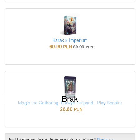
Karak 2 Imperium
69.90
PLN
89.99
PLN
Brak
Magic the Gathering: Lorwyn Eclipsed - Play Booster
26.60
PLN
Jest to samodzielna. Inne produkty z tej serii
Pucio >>