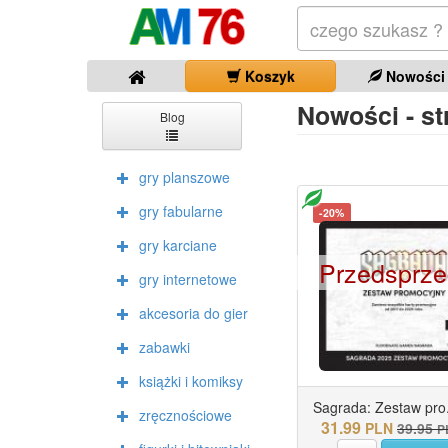
Koszyk
Nowości
Nowości - str
Blog
gry planszowe
gry fabularne
-20%
gry karciane
Przedsprz
gry internetowe
akcesoria do gier
zabawki
książki i komiksy
Sagrada: Zestaw pro.
zręcznościowe
31.99
PLN
39.95
P