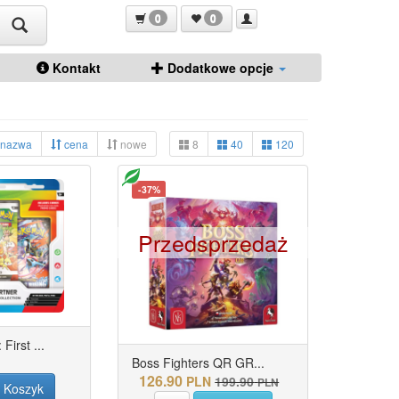
0
0
Kontakt
Dodatkowe opcje
nazwa
cena
nowe
8
40
120
-37%
Przedsprzedaż
irst ...
Boss Fighters QR GR...
126.90
PLN
199.90
PLN
Koszyk