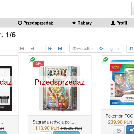
Przedsprzedaż
Rabaty
Profil
. 1/6
1
wszystkie
dostępne
-25%
edaż
Przedsprzedaż
Pokemon TCG: F
239.90
..
Sagrada (edycja pol...
PLN
113.90
PLN
149.95
LN
PLN