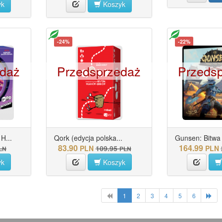
yk
Koszyk
-24%
-22%
edaż
Przedsprzedaż
Przeds
H...
Qork (edycja polska...
Gunsen: Bitwa 
83.90
164.99
PLN
109.95
PLN
LN
PLN
yk
Koszyk
1
2
3
4
5
6