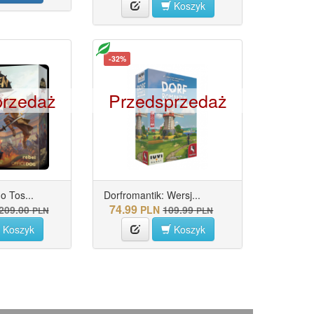
Koszyk
-32%
przedaż
Przedsprzedaż
o Tos...
Dorfromantik: Wersj...
74.99
209.00
PLN
109.99
PLN
PLN
Koszyk
Koszyk