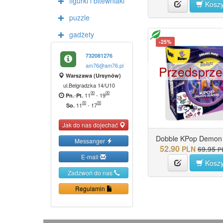
figurki i bitewniaki
Kosz
puzzle
gadżety
-25%
732081276
am76@am76.pl
Przedsprz
Warszawa (Ursynów)
ul.Belgradzka 14/U10
00
00
-
11
-
19
Pn.
Pt.
00
00
11
-
17
So.
Jak do nas dojechać
Dobble KPop Demon 
Messanger
52.90
PLN
69.95
P
E-mail
Kosz
Zadzwoń do nas
Regulamin