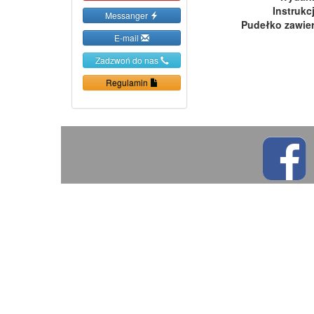
Instrukc
Messanger
Pudełko zawie
E-mail
Zadzwoń do nas
Regulamin