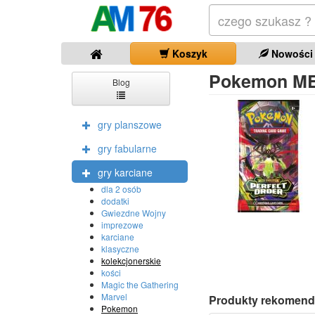
Koszyk
Nowości
Pokemon ME0
Blog
gry planszowe
gry fabularne
gry karciane
dla 2 osób
dodatki
Gwiezdne Wojny
imprezowe
karciane
klasyczne
kolekcjonerskie
kości
Magic the Gathering
Marvel
Produkty rekomend
Pokemon