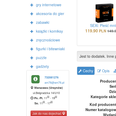
gry internetowe
akcesoria do gier
zabawki
SEXi: Pieść mni
119.90
PLN
149.
książki i komiksy
zręcznościowe
figurki i bitewniaki
Jest to dodatek. Inne p
puzzle
gadżety
Cechy
Opis
732081276
Produce
am76@am76.pl
Ser
Warszawa (Ursynów)
Dzi
ul.Belgradzka 14/U10
Kategorie skl
00
00
-
11
-
19
Pn.
Pt.
00
00
11
-
17
So.
Kod producen
Numer katalogo
Jak do nas dojechać
Wydan