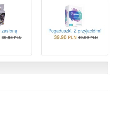
 zasłoną
Pogaduszki. Z przyjaciółmi
39.90
N
39.95
PLN
49.99
PLN
PLN