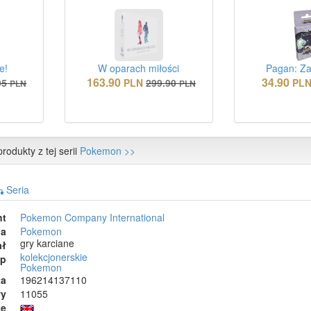
e!
W oparach miłości
Pagan: Za
163.90
34.90
95
PLN
299.90
PL
PLN
PLN
rodukty z tej serii
Pokemon >>
Seria
nt
Pokemon Company International
ia
Pokemon
gry karciane
ał
kolekcjonerskie
ep
Pokemon
ta
196214137110
wy
11055
ie