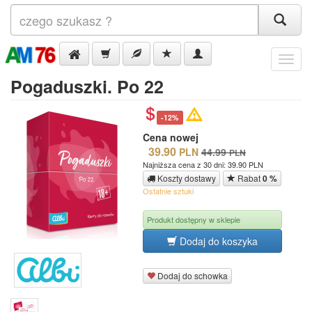
Menu
Pogaduszki. Po 22
-12%
Cena nowej
39.90
PLN
44.99
PLN
Najniższa cena z 30 dni: 39.90 PLN
Koszty dostawy
Rabat
0 %
Ostatnie sztuki
Produkt dostępny w sklepie
Dodaj do koszyka
Dodaj do schowka