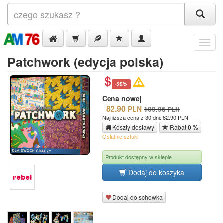
Menu
Patchwork (edycja polska)
-25%
Cena nowej
82.90
PLN
109.95
PLN
Najniższa cena z 30 dni: 82.90 PLN
Koszty dostawy
Rabat
0 %
Ostatnie sztuki
Produkt dostępny w sklepie
Dodaj do koszyka
Dodaj do schowka