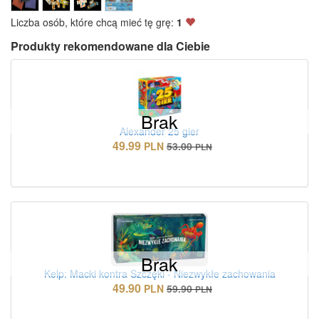
Liczba osób, które chcą mieć tę grę:
1
Produkty rekomendowane dla Ciebie
Brak
Alexander 25 gier
49.99
PLN
53.00
PLN
Brak
Kelp: Macki kontra Szczęki - Niezwykłe zachowania
49.90
PLN
59.90
PLN