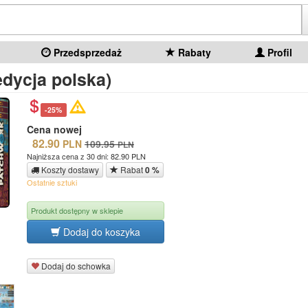
Przedsprzedaż
Rabaty
Profil
dycja polska)
-25%
Cena nowej
82.90
PLN
109.95
PLN
Najniższa cena z 30 dni: 82.90 PLN
Koszty dostawy
Rabat
0 %
Ostatnie sztuki
Produkt dostępny w sklepie
Dodaj do koszyka
Dodaj do schowka