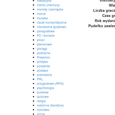
medycyna
Wi
memo (memory)
monety i pieniądze
Liczba grac
morze
Czas g
muzyka
Rok wydan
nauki humanistyczne
Pudełko zawie
niezależne językowo
paragrafowe
PC i konsole
piraci
plenerowe
pociągi
podróżne
Pokemon
polityka
poradniki
postapo
prehistoria
PRL
przygodowe (RPG)
psychologia
pudełka
quizowe
religia
rodzinne (familijne)
rolnictwo
różne