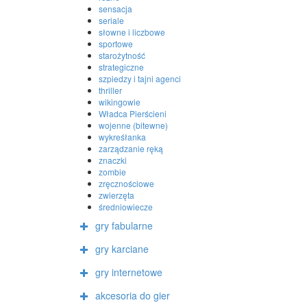
sensacja
seriale
słowne i liczbowe
sportowe
starożytność
strategiczne
szpiedzy i tajni agenci
thriller
wikingowie
Władca Pierścieni
wojenne (bitewne)
wykreśłanka
zarządzanie ręką
znaczki
zombie
zręcznościowe
zwierzęta
średniowiecze
gry fabularne
gry karciane
gry internetowe
akcesoria do gier