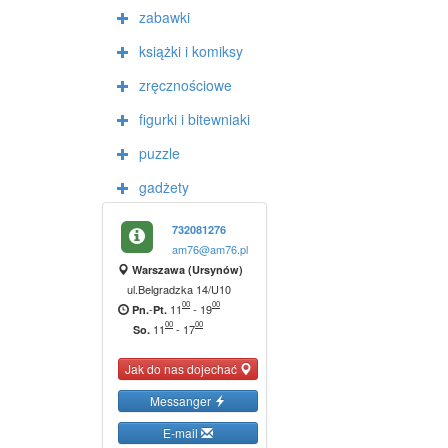
zabawki
książki i komiksy
zręcznościowe
figurki i bitewniaki
puzzle
gadżety
732081276
am76@am76.pl
Warszawa (Ursynów)
ul.Belgradzka 14/U10
00
00
-
11
-
19
Pn.
Pt.
00
00
11
-
17
So.
Jak do nas dojechać
Messanger
E-mail