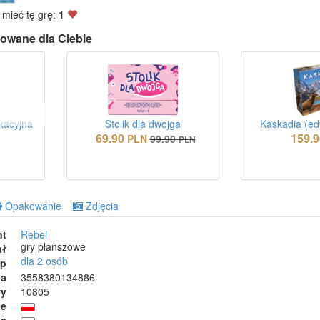
 mieć tę grę:
1
owane dla Ciebie
kacyjna
Stolik dla dwojga
Kaskadia (ed
69.90
159.9
PLN
99.90
PLN
Opakowanie
Zdjęcia
nt
Rebel
gry planszowe
ał
dla 2 osób
ep
ta
3558380134886
wy
10805
ie
ja