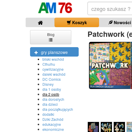
Koszyk
Nowości
Patchwork (e
Blog
gry planszowe
bliski wschód
Cthulhu
cywilizacyjne
daleki wschód
DC Comics
Disney
dla 1 osoby
dla 2 osób
dla dorosłych
dla dzieci
dla początkujących
dodatki
Dziki Zachód
edukacyjne
ekonomiczne