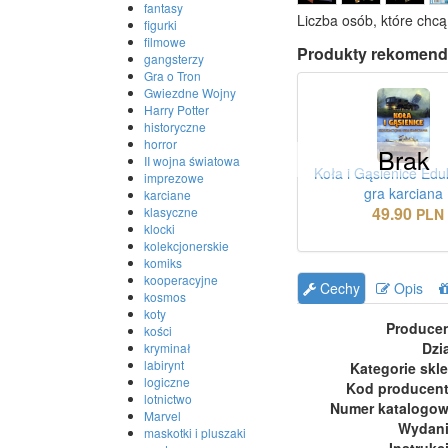
fantasy
Liczba osób, które chcą
figurki
filmowe
Produkty rekomend
gangsterzy
Gra o Tron
Gwiezdne Wojny
Harry Potter
historyczne
horror
Brak
II wojna światowa
Koła i Gąsienice Edu
imprezowe
gra karciana
karciane
49.90
klasyczne
PLN
klocki
kolekcjonerskie
komiks
kooperacyjne
Cechy
Opis
kosmos
koty
Produce
kości
Dzi
kryminał
labirynt
Kategorie skl
logiczne
Kod producen
lotnictwo
Numer katalogo
Marvel
Wydan
maskotki i pluszaki
Instrukc