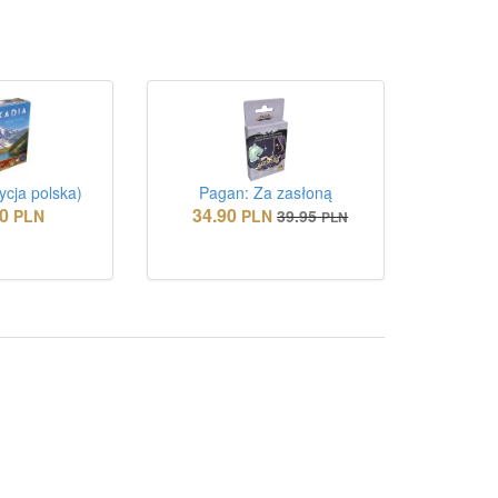
ycja polska)
Pagan: Za zasłoną
0
34.90
PLN
PLN
39.95
PLN