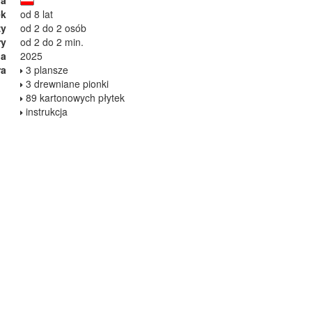
ek
od 8 lat
zy
od 2 do 2 osób
ry
od 2 do 2 min.
ia
2025
ra
3 plansze
3 drewniane pionki
89 kartonowych płytek
instrukcja