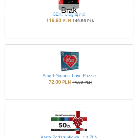
Brak
SEXi: Ulegnij mi!
119.90
PLN
149.95
PLN
Smart Games. Love Puzzle
72.00
PLN
74.99
PLN
Karta Podarunkowa - 50 PLN