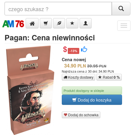
Menu
Pagan: Cena niewinności
-13%
Cena nowej
34.90
PLN
39.95
PLN
Najniższa cena z 30 dni: 34.90 PLN
Koszty dostawy
Rabat
0 %
Produkt dostępny w sklepie
Dodaj do koszyka
Dodaj do schowka