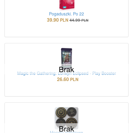
Pogaduszki. Po 22
39.90
PLN
44.99
PLN
Brak
Magic the Gathering: Lorwyn Eclipsed - Play Booster
26.60
PLN
Brak
Monety metalowe