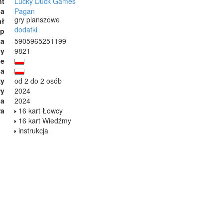
nt
Lucky Duck Games
ia
Pagan
gry planszowe
ał
dodatki
ep
ta
5905965251199
wy
9821
ie
ja
zy
od 2 do 2 osób
ry
2024
ia
2024
ra
16 kart Łowcy
16 kart Wiedźmy
instrukcja