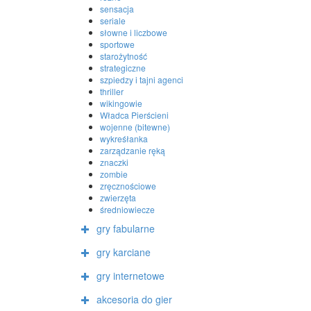
sensacja
seriale
słowne i liczbowe
sportowe
starożytność
strategiczne
szpiedzy i tajni agenci
thriller
wikingowie
Władca Pierścieni
wojenne (bitewne)
wykreśłanka
zarządzanie ręką
znaczki
zombie
zręcznościowe
zwierzęta
średniowiecze
gry fabularne
gry karciane
gry internetowe
akcesoria do gier