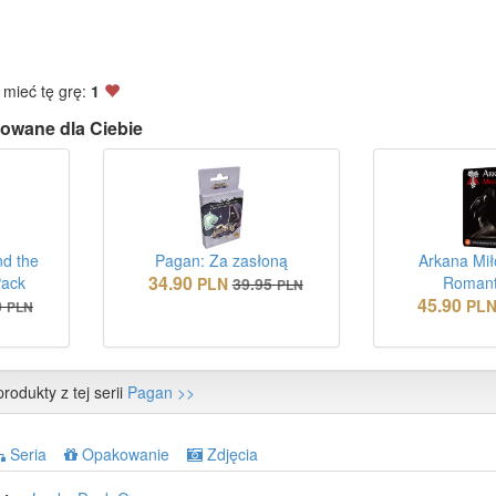
 mieć tę grę:
1
owane dla Ciebie
nd the
Pagan: Za zasłoną
Arkana Miło
34.90
Pack
Romant
PLN
39.95
PLN
45.90
0
PL
PLN
rodukty z tej serii
Pagan >>
Seria
Opakowanie
Zdjęcia