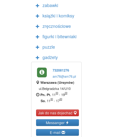
zabawki
książki i komiksy
zręcznościowe
figurki i bitewniaki
puzzle
gadżety
732081276
am76@am76.pl
Warszawa (Ursynów)
ul.Belgradzka 14/U10
00
00
-
11
-
19
Pn.
Pt.
00
00
11
-
17
So.
Jak do nas dojechać
Messanger
E-mail