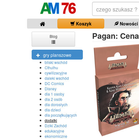
Koszyk
Nowości
Pagan: Cena
Blog
gry planszowe
bliski wschód
Cthulhu
cywilizacyjne
daleki wschód
DC Comics
Disney
dla 1 osoby
dla 2 osób
dla dorosłych
dla dzieci
dla początkujących
dodatki
Dziki Zachód
edukacyjne
ekonomiczne