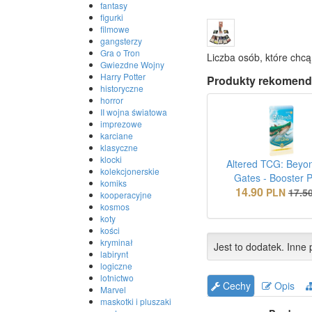
fantasy
figurki
filmowe
gangsterzy
Gra o Tron
Liczba osób, które chcą
Gwiezdne Wojny
Harry Potter
Produkty rekomend
historyczne
horror
II wojna światowa
imprezowe
karciane
klasyczne
klocki
Altered TCG: Beyo
kolekcjonerskie
Gates - Booster 
komiks
14.90
PLN
17.5
kooperacyjne
kosmos
koty
kości
kryminał
Jest to dodatek. Inne p
labirynt
logiczne
lotnictwo
Cechy
Opis
Marvel
maskotki i pluszaki