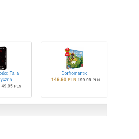
ści: Talia
Dorfromantik
149.90
yczna
PLN
199.99
PLN
N
49.95
PLN