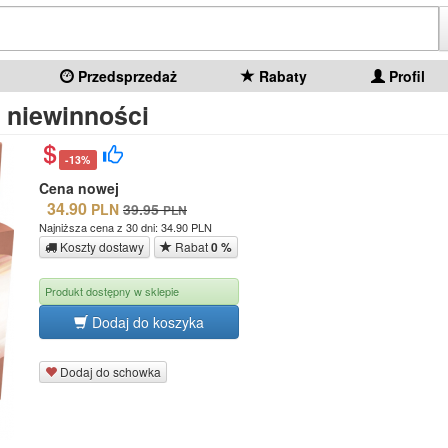
Przedsprzedaż
Rabaty
Profil
 niewinności
-13%
Cena nowej
34.90
PLN
39.95
PLN
Najniższa cena z 30 dni: 34.90 PLN
Koszty dostawy
Rabat
0 %
Produkt dostępny w sklepie
Dodaj do koszyka
Dodaj do schowka