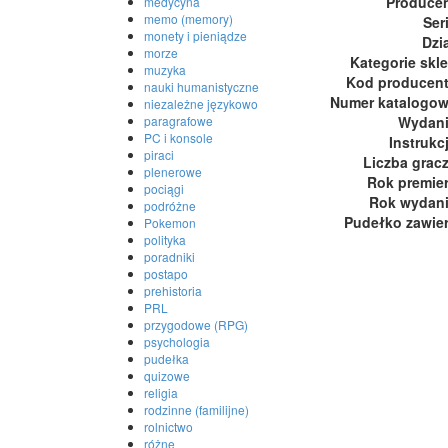
Produce
medycyna
memo (memory)
Ser
monety i pieniądze
Dzi
morze
Kategorie skl
muzyka
Kod producen
nauki humanistyczne
Numer katalogo
niezależne językowo
paragrafowe
Wydan
PC i konsole
Instrukc
piraci
Liczba grac
plenerowe
Rok premie
pociągi
Rok wydan
podróżne
Pudełko zawie
Pokemon
polityka
poradniki
postapo
prehistoria
PRL
przygodowe (RPG)
psychologia
pudełka
quizowe
religia
rodzinne (familijne)
rolnictwo
różne