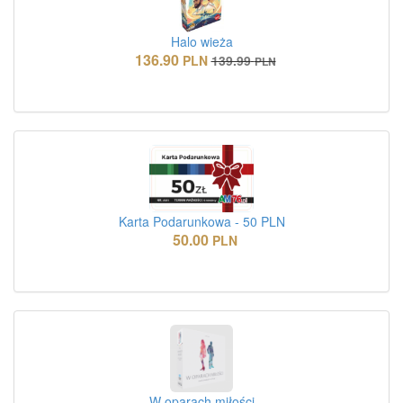
Halo wieża
136.90
PLN
139.99
PLN
Karta Podarunkowa - 50 PLN
50.00
PLN
W oparach miłości