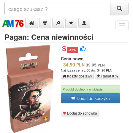
Menu
Pagan: Cena niewinności
-13%
Cena nowej
34.90
PLN
39.95
PLN
Najniższa cena z 30 dni: 34.90 PLN
Koszty dostawy
Rabat
0 %
Produkt dostępny w sklepie
Dodaj do koszyka
Dodaj do schowka