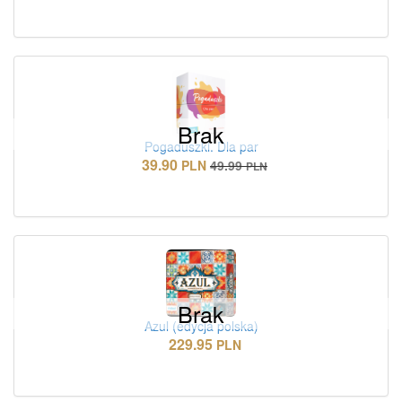
Brak
Pogaduszki. Dla par
39.90
PLN
49.99
PLN
Brak
Azul (edycja polska)
229.95
PLN