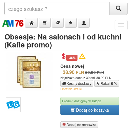
Menu
Obsesje: Na salonach i od kuchni
(Kafle promo)
-36%
Cena nowej
38.90
PLN
59.90
PLN
Najniższa cena z 30 dni: 38.90 PLN
Koszty dostawy
Rabat
0 %
Ostatnie sztuki
Produkt dostępny w sklepie
Dodaj do koszyka
Dodaj do schowka