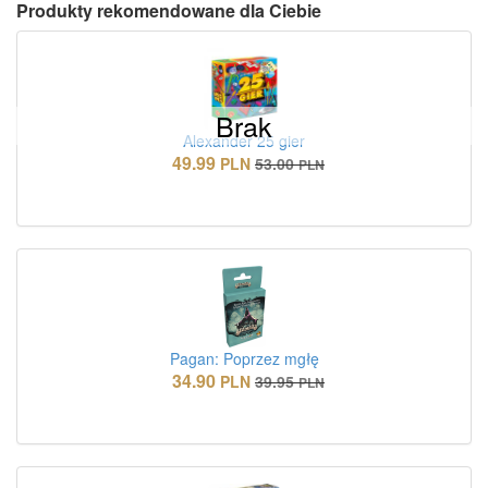
Produkty rekomendowane dla Ciebie
Brak
Alexander 25 gier
49.99
PLN
53.00
PLN
Pagan: Poprzez mgłę
34.90
PLN
39.95
PLN