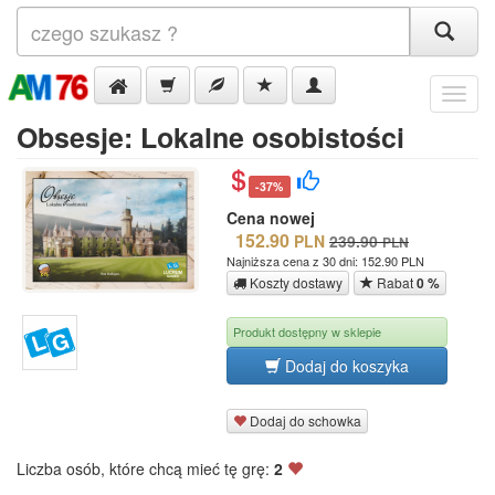
Menu
Obsesje: Lokalne osobistości
-37%
Cena nowej
152.90
PLN
239.90
PLN
Najniższa cena z 30 dni: 152.90 PLN
Koszty dostawy
Rabat
0 %
Produkt dostępny w sklepie
Dodaj do koszyka
Dodaj do schowka
Liczba osób, które chcą mieć tę grę:
2