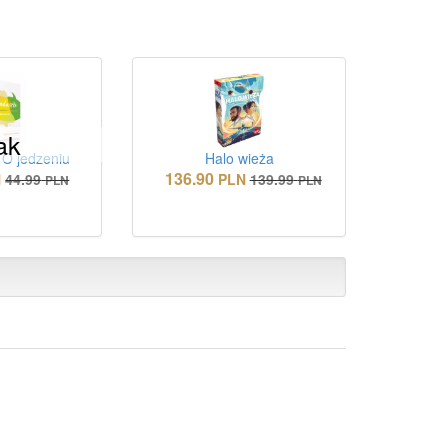
ak
 O jedzeniu
Halo wieża
136.90
N
44.99
PLN
139.99
PLN
PLN