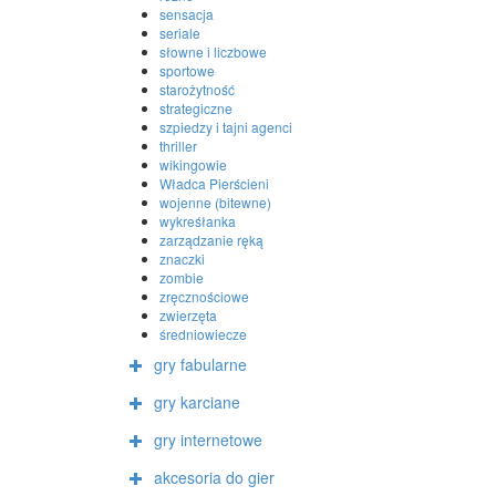
sensacja
seriale
słowne i liczbowe
sportowe
starożytność
strategiczne
szpiedzy i tajni agenci
thriller
wikingowie
Władca Pierścieni
wojenne (bitewne)
wykreśłanka
zarządzanie ręką
znaczki
zombie
zręcznościowe
zwierzęta
średniowiecze
gry fabularne
gry karciane
gry internetowe
akcesoria do gier