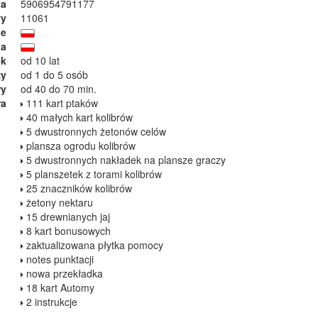
ta
5906954791177
wy
11061
ie
ja
ek
od 10 lat
zy
od 1 do 5 osób
ry
od 40 do 70 min.
ra
111 kart ptaków
40 małych kart kolibrów
5 dwustronnych żetonów celów
plansza ogrodu kolibrów
5 dwustronnych nakładek na plansze graczy
5 planszetek z torami kolibrów
25 znaczników kolibrów
żetony nektaru
15 drewnianych jaj
8 kart bonusowych
zaktualizowana płytka pomocy
notes punktacji
nowa przekładka
18 kart Automy
2 instrukcje