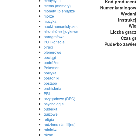
medycyna
Kod producen
memo (memory)
Numer katalogo
monety i pieniądze
Wydan
morze
Instrukc
muzyka
Wi
nauki humanistyczne
Liczba grac
niezależne językowo
paragrafowe
Czas g
PC i konsole
Pudełko zawie
piraci
plenerowe
pociągi
podróżne
Pokemon
polityka
poradniki
postapo
prehistoria
PRL
przygodowe (RPG)
psychologia
pudełka
quizowe
religia
rodzinne (familijne)
rolnictwo
różne