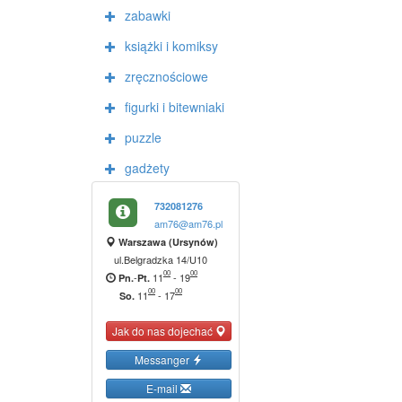
zabawki
książki i komiksy
zręcznościowe
figurki i bitewniaki
puzzle
gadżety
732081276
am76@am76.pl
Warszawa (Ursynów)
ul.Belgradzka 14/U10
00
00
-
11
-
19
Pn.
Pt.
00
00
11
-
17
So.
Jak do nas dojechać
Messanger
E-mail