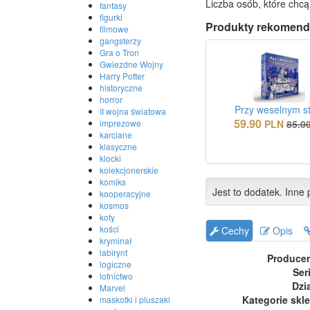
Liczba osób, które chcą
fantasy
figurki
Produkty rekomend
filmowe
gangsterzy
Gra o Tron
Gwiezdne Wojny
Harry Potter
historyczne
horror
Przy weselnym s
II wojna światowa
59.90
PLN
85.0
imprezowe
karciane
klasyczne
klocki
kolekcjonerskie
komiks
Jest to dodatek. Inne p
kooperacyjne
kosmos
koty
kości
Cechy
Opis
kryminał
labirynt
Produce
logiczne
Ser
lotnictwo
Dzi
Marvel
Kategorie skl
maskotki i pluszaki