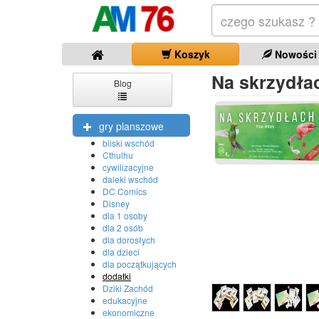
Koszyk
Nowości
Na skrzydła
Blog
gry planszowe
bliski wschód
Cthulhu
cywilizacyjne
daleki wschód
DC Comics
Disney
dla 1 osoby
dla 2 osób
dla dorosłych
dla dzieci
dla początkujących
dodatki
Dziki Zachód
edukacyjne
ekonomiczne