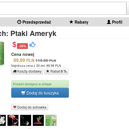
Przedsprzedaż
Rabaty
Profil
ch: Ptaki Ameryk
-25%
Cena nowej
89.99
PLN
119.95
PLN
Najniższa cena z 30 dni: 89.99 PLN
Koszty dostawy
Rabat
0 %
Produkt dostępny w sklepie
Dodaj do koszyka
Dodaj do schowka