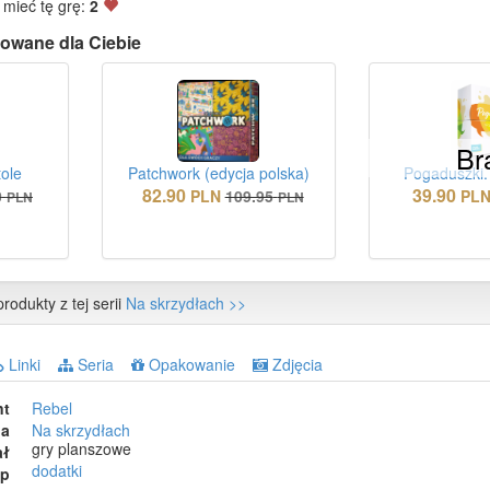
 mieć tę grę:
2
owane dla Ciebie
Br
tole
Patchwork (edycja polska)
Pogaduszki.
82.90
39.90
0
PLN
109.95
PL
PLN
PLN
rodukty z tej serii
Na skrzydłach >>
Linki
Seria
Opakowanie
Zdjęcia
nt
Rebel
ia
Na skrzydłach
gry planszowe
ał
dodatki
ep