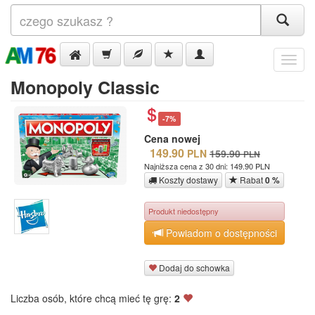
Menu
Monopoly Classic
-7%
Cena nowej
149.90
PLN
159.90
PLN
Najniższa cena z 30 dni: 149.90 PLN
Koszty dostawy
Rabat
0 %
Produkt niedostępny
Powiadom o dostępności
Dodaj do schowka
Liczba osób, które chcą mieć tę grę:
2