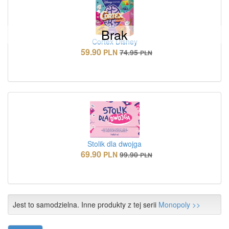
Brak
Cortex Disney
59.90
PLN
74.95
PLN
Stolik dla dwojga
69.90
PLN
99.90
PLN
Jest to samodzielna. Inne produkty z tej serii
Monopoly >>