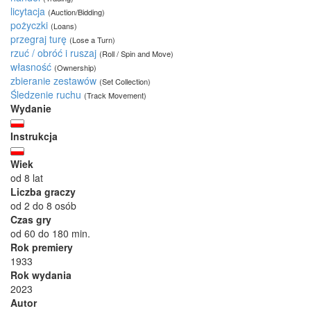
licytacja
(Auction/Bidding)
pożyczki
(Loans)
przegraj turę
(Lose a Turn)
rzuć / obróć i ruszaj
(Roll / Spin and Move)
własność
(Ownership)
zbieranie zestawów
(Set Collection)
Śledzenie ruchu
(Track Movement)
Wydanie
Instrukcja
Wiek
od 8 lat
Liczba graczy
od 2 do 8 osób
Czas gry
od 60 do 180 min.
Rok premiery
1933
Rok wydania
2023
Autor