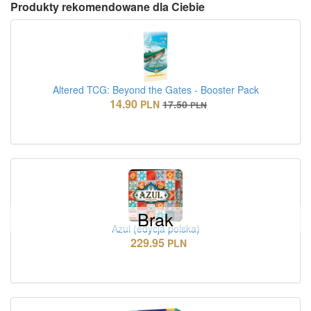
Produkty rekomendowane dla Ciebie
Altered TCG: Beyond the Gates - Booster Pack
14.90
PLN
17.50
PLN
Brak
Azul (edycja polska)
229.95
PLN