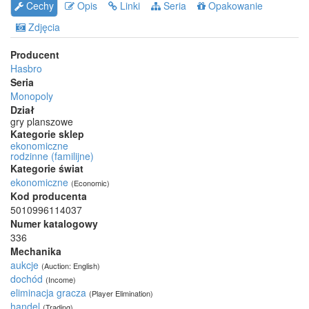
Cechy
Opis
Linki
Seria
Opakowanie
Zdjęcia
Producent
Hasbro
Seria
Monopoly
Dział
gry planszowe
Kategorie sklep
ekonomiczne
rodzinne (familijne)
Kategorie świat
ekonomiczne
(Economic)
Kod producenta
5010996114037
Numer katalogowy
336
Mechanika
aukcje
(Auction: English)
dochód
(Income)
eliminacja gracza
(Player Elimination)
handel
(Trading)