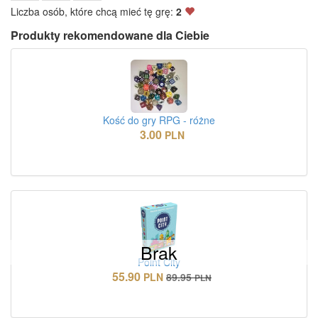
Liczba osób, które chcą mieć tę grę:
2
Produkty rekomendowane dla Ciebie
Kość do gry RPG - różne
3.00
PLN
Brak
Point City
55.90
PLN
89.95
PLN