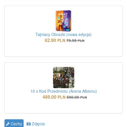
Tajniacy Obrazki (nowa edycja)
62.90
PLN
79.95
PLN
10 x Kod Przedmiotu (Arena Albionu)
489.00
PLN
590.00
PLN
Cechy
Zdjęcia