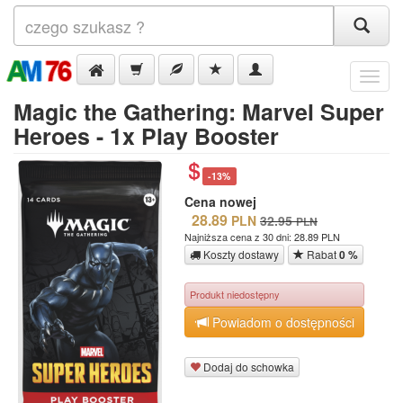
Menu
Magic the Gathering: Marvel Super
Heroes - 1x Play Booster
-13%
Cena nowej
28.89
PLN
32.95
PLN
Najniższa cena z 30 dni: 28.89 PLN
Koszty dostawy
Rabat
0 %
Produkt niedostępny
Powiadom o dostępności
Dodaj do schowka