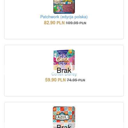
Patchwork (edycja polska)
82.90
PLN
109.95
PLN
Brak
Cortex Disney
59.90
PLN
74.95
PLN
Brak