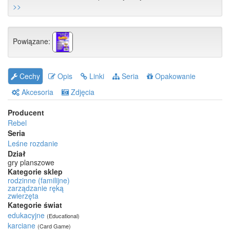
>>
Powiązane:
Cechy
Opis
Linki
Seria
Opakowanie
Akcesoria
Zdjęcia
Producent
Rebel
Seria
Leśne rozdanie
Dział
gry planszowe
Kategorie sklep
rodzinne (familijne)
zarządzanie ręką
zwierzęta
Kategorie świat
edukacyjne
(Educational)
karciane
(Card Game)