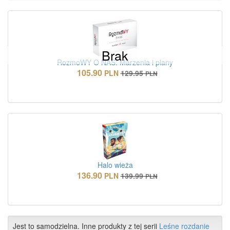
Brak
RozmoWY O NAS: Marzenia i plany
105.90
PLN
129.95
PLN
Halo wieża
136.90
PLN
139.99
PLN
Jest to samodzielna. Inne produkty z tej serii
Leśne rozdanie