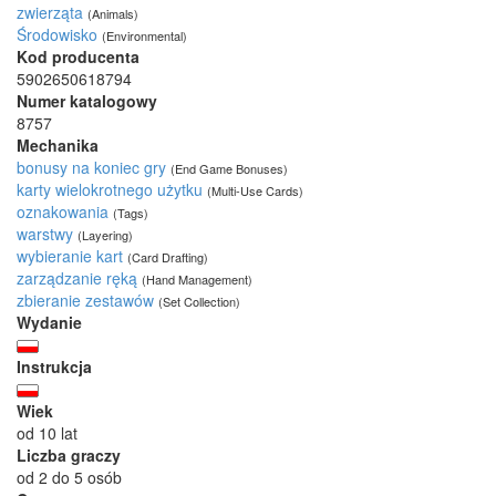
zwierząta
(Animals)
Środowisko
(Environmental)
Kod producenta
5902650618794
Numer katalogowy
8757
Mechanika
bonusy na koniec gry
(End Game Bonuses)
karty wielokrotnego użytku
(Multi-Use Cards)
oznakowania
(Tags)
warstwy
(Layering)
wybieranie kart
(Card Drafting)
zarządzanie ręką
(Hand Management)
zbieranie zestawów
(Set Collection)
Wydanie
Instrukcja
Wiek
od 10 lat
Liczba graczy
od 2 do 5 osób