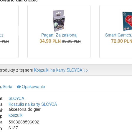
er
Pagan: Za zasłoną
Smart Games.
34.90
72.00
0
PLN
39.95
PL
PLN
PLN
rodukty z tej serii
Koszulki na karty SLOYCA >>
Seria
Opakowanie
nt
SLOYCA
ia
Koszulki na karty SLOYCA
akcesoria do gier
ał
koszulki
ep
ta
5903268596092
wy
6137