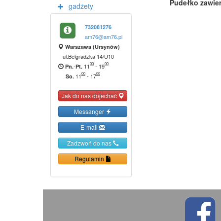
Pudełko zawie
gadżety
732081276
am76@am76.pl
Warszawa (Ursynów)
ul.Belgradzka 14/U10
00
00
-
11
-
19
Pn.
Pt.
00
00
11
-
17
So.
Jak do nas dojechać
Messanger
E-mail
Zadzwoń do nas
Regulamin