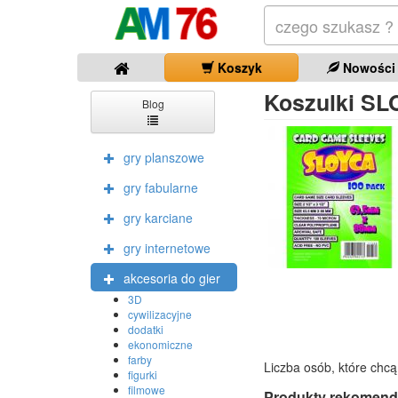
Koszyk
Nowości
Koszulki SL
Blog
gry planszowe
gry fabularne
gry karciane
gry internetowe
akcesoria do gier
3D
cywilizacyjne
dodatki
ekonomiczne
farby
Liczba osób, które chcą
figurki
filmowe
Produkty rekomend