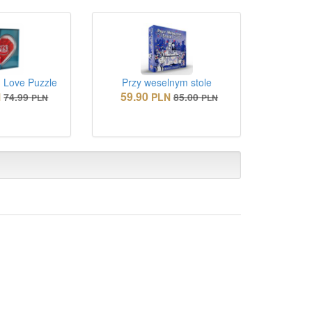
 Love Puzzle
Przy weselnym stole
59.90
N
74.99
PLN
85.00
PLN
PLN