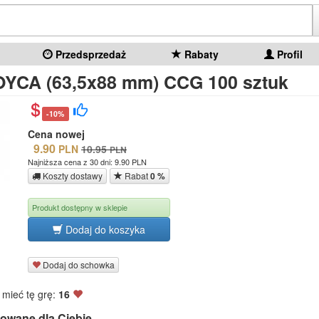
Przedsprzedaż
Rabaty
Profil
OYCA (63,5x88 mm) CCG 100 sztuk
-10%
Cena nowej
9.90
PLN
10.95
PLN
Najniższa cena z 30 dni: 9.90 PLN
Koszty dostawy
Rabat
0 %
Produkt dostępny w sklepie
Dodaj do koszyka
Dodaj do schowka
 mieć tę grę:
16
owane dla Ciebie