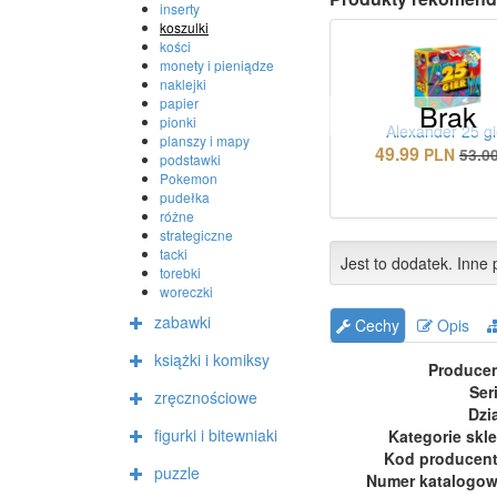
inserty
koszulki
kości
monety i pieniądze
naklejki
papier
Brak
pionki
Alexander 25 gi
planszy i mapy
49.99
PLN
53.0
podstawki
Pokemon
pudełka
różne
strategiczne
tacki
Jest to dodatek. Inne p
torebki
woreczki
zabawki
Cechy
Opis
książki i komiksy
Produce
Ser
zręcznościowe
Dzi
figurki i bitewniaki
Kategorie skl
Kod producen
puzzle
Numer katalogo