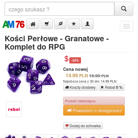
Menu
Kości Perłowe - Granatowe -
Komplet do RPG
-25%
Cena nowej
14.99
PLN
19.90
PLN
Najniższa cena z 30 dni: 14.99 PLN
Koszty dostawy
Rabat
0 %
Produkt niedostępny
Powiadom o dostępności
Dodaj do schowka