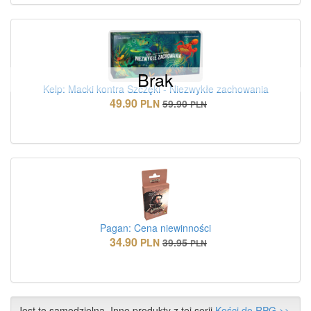
Brak
Kelp: Macki kontra Szczęki - Niezwykłe zachowania
49.90
PLN
59.90
PLN
Pagan: Cena niewinności
34.90
PLN
39.95
PLN
Jest to samodzielna. Inne produkty z tej serii
Kości do RPG >>