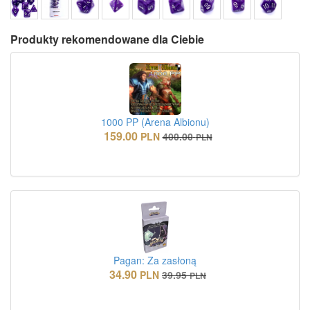
Produkty rekomendowane dla Ciebie
1000 PP (Arena Albionu)
159.00
PLN
400.00
PLN
Pagan: Za zasłoną
34.90
PLN
39.95
PLN