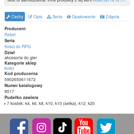
Cechy
Opis
Seria
Opakowanie
Zdjęcia
Producent
Rebel
Seria
Kości do RPG
Dział
akcesoria do gier
Kategorie sklep
kości
Kod producenta
5902650611672
Numer katalogowy
8517
Pudełko zawiera
7 kostek: k4, k6, k8, k10, k10 (setka), k12, k20