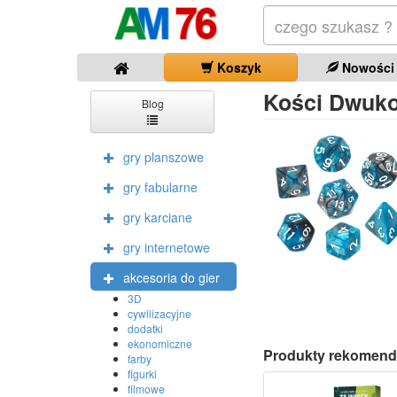
Koszyk
Nowości
Kości Dwuko
Blog
gry planszowe
gry fabularne
gry karciane
gry internetowe
akcesoria do gier
3D
cywilizacyjne
dodatki
ekonomiczne
Produkty rekomend
farby
figurki
filmowe