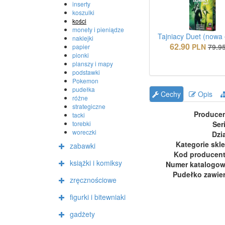
inserty
koszulki
kości
monety i pieniądze
Tajniacy Duet (nowa 
naklejki
62.90
PLN
79.9
papier
pionki
planszy i mapy
podstawki
Pokemon
pudełka
Cechy
Opis
różne
strategiczne
Produce
tacki
Ser
torebki
woreczki
Dzi
Kategorie skl
zabawki
Kod producen
książki i komiksy
Numer katalogo
Pudełko zawie
zręcznościowe
figurki i bitewniaki
gadżety