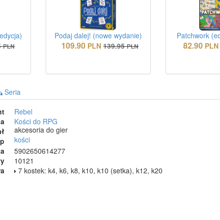
edycja)
Podaj dalej! (nowe wydanie)
Patchwork (ed
109.90
82.90
5
PLN
139.95
PLN
PLN
PLN
Seria
nt
Rebel
ia
Kości do RPG
akcesoria do gier
ał
kości
ep
ta
5902650614277
wy
10121
ra
7 kostek: k4, k6, k8, k10, k10 (setka), k12, k20