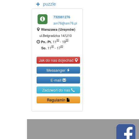
puzzle
732081276
am76@am76.pl
Warszawa (Ursynów)
ul.Belgradzka 14/U10
00
00
-
11
-
19
Pn.
Pt.
00
00
11
-
17
So.
Jak do nas dojechać
Messanger
E-mail
Zadzwoń do nas
Regulamin