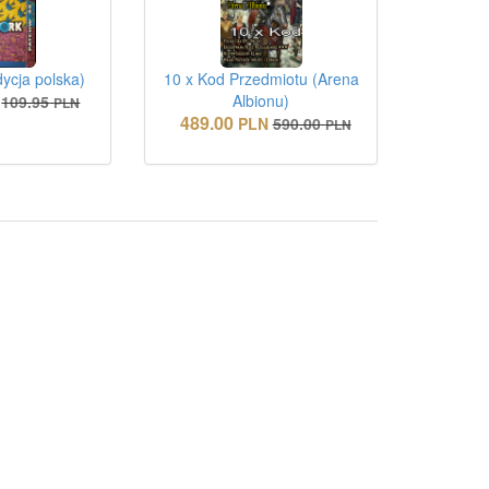
ycja polska)
10 x Kod Przedmiotu (Arena
Albionu)
109.95
PLN
489.00
PLN
590.00
PLN