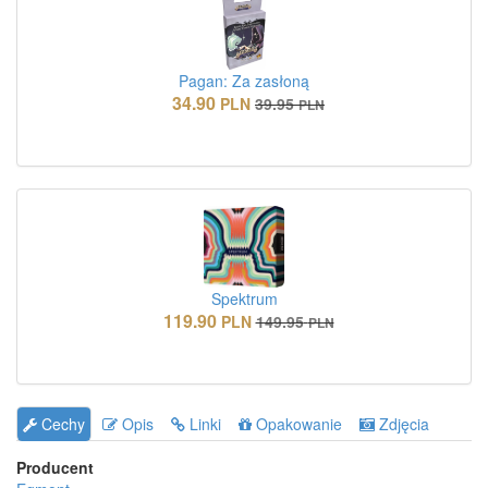
Pagan: Za zasłoną
34.90
PLN
39.95
PLN
Spektrum
119.90
PLN
149.95
PLN
Cechy
Opis
Linki
Opakowanie
Zdjęcia
Producent