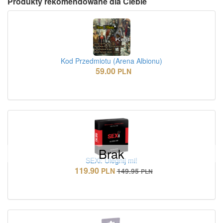
Produkty rekomendowane dla Ciebie
Kod Przedmiotu (Arena Albionu)
59.00
PLN
Brak
SEXi: Ulegnij mi!
119.90
PLN
149.95
PLN