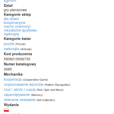
Egmont
Dział
gry planszowe
Kategorie sklep
dla dzieci
kooperacyjne
memo (memory)
niezależne językowo
zwierzęta
Kategorie świat
puzzle
(Puzzle)
zwierząta
(Animals)
Kod producenta
5908215006730
Numer katalogowy
2685
Mechanika
kooperacja
(Cooperative Game)
rozpoznawanie wzorców
(Pattern Recognition)
rzuć / obróć i ruszaj
(Roll / Spin and Move)
zapamiętywanie
(Memory)
zbieranie zestawów
(Set Collection)
Wydanie