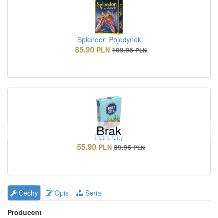
Splendor: Pojedynek
85.90
PLN
109.95
PLN
Brak
Point City
55.90
PLN
89.95
PLN
Cechy
Opis
Seria
Producent