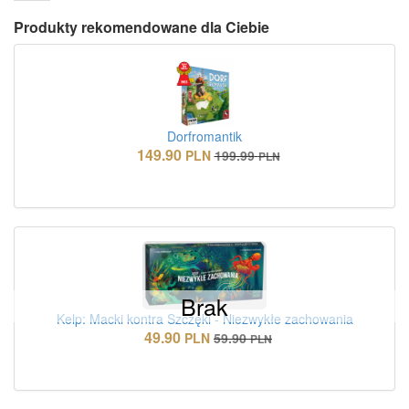
Produkty rekomendowane dla Ciebie
Dorfromantik
149.90
PLN
199.99
PLN
Brak
Kelp: Macki kontra Szczęki - Niezwykłe zachowania
49.90
PLN
59.90
PLN