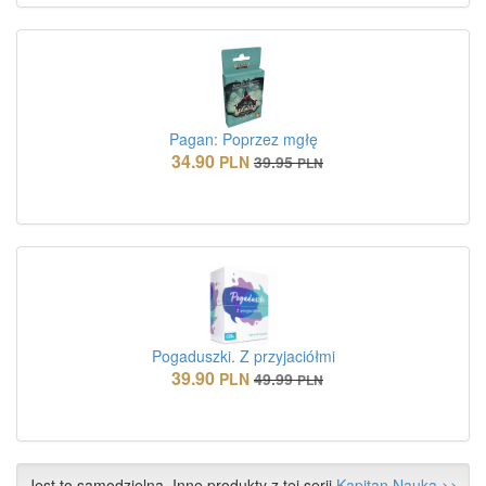
Pagan: Poprzez mgłę
34.90
PLN
39.95
PLN
Pogaduszki. Z przyjaciółmi
39.90
PLN
49.99
PLN
Jest to samodzielna. Inne produkty z tej serii
Kapitan Nauka >>