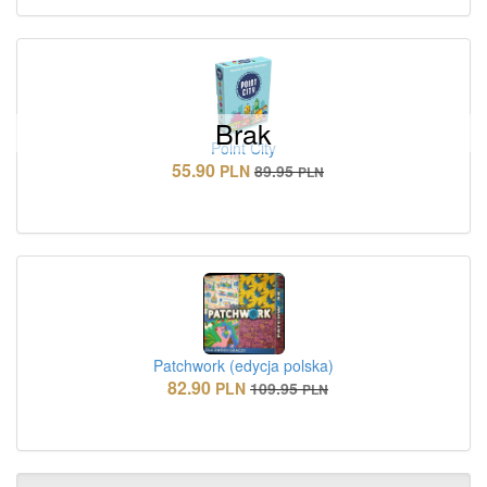
Brak
Point City
55.90
PLN
89.95
PLN
Patchwork (edycja polska)
82.90
PLN
109.95
PLN