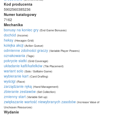
Kod producenta
5902560385236
Numer katalogowy
7162
Mechanika
bonusy na koniec gry
(End Game Bonuses)
dochód
(Income)
heksy
(Hexagon Grid)
kolejka akcji
(Action Queue)
odmienne zdolności graczy
(Variable Player Powers)
oznakowania
(Tags)
pokrycie siatki
(Grid Coverage)
układanie kafli/kafelków
(Tile Placement)
wariant solo
(Solo / Solitaire Game)
wybieranie kart
(Card Drafting)
wyścigi
(Race)
zarządzanie ręką
(Hand Management)
zbieranie zestawów
(Set Collection)
zmienny start
(Variable Set-up)
zwiększanie wartość niewybranych zasobów
(Increase Value of
Unchosen Resources)
Wydanie