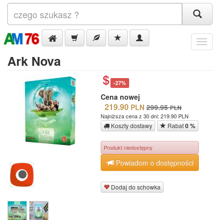
Menu
Ark Nova
-27%
Cena nowej
219.90
PLN
299.95
PLN
Najniższa cena z 30 dni: 219.90 PLN
Koszty dostawy
Rabat
0 %
Produkt niedostępny
Powiadom o dostępności
Dodaj do schowka