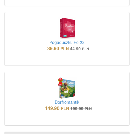
Pogaduszki. Po 22
39.90
PLN
44.99
PLN
Dorfromantik
149.90
PLN
199.99
PLN