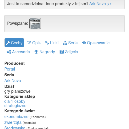
Jest to samodzielna. Inne produkty z tej serii
Ark Nova >>
Powiązane:
Cechy
Opis
Linki
Seria
Opakowanie
Akcesoria
Nagrody
Zdjęcia
Producent
Portal
Seria
Ark Nova
Dział
gry planszowe
Kategorie sklep
dla 1 osoby
strategiczne
Kategorie świat
ekonomiczne
(Economic)
zwierząta
(Animals)
Środowisko
(Environmental)