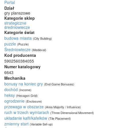
Portal
Dział
gry planszowe
Kategorie sklep
strategiczne
średniowiecze
Kategorie świat
budowa miasta
(City Building)
puzzle
(Puzzle)
Średniowiecze
(Medieval)
Kod producenta
5902560384055
Numer katalogowy
6643
Mechanika
bonusy na koniec gry
(End Game Bonuses)
dochód
(Income)
heksy
(Hexagon Grid)
ogrodzenie
(Enclosure)
przewaga w obszarze
(Area Majority / Influence)
ruch w trzech wymiarach
(Three Dimensional Movement)
układanie kafli/kafelków
(Tile Placement)
zmienny start
(Variable Set-up)