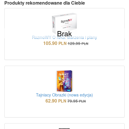
Produkty rekomendowane dla Ciebie
Brak
RozmoWY O NAS: Marzenia i plany
105.90
PLN
129.95
PLN
Tajniacy Obrazki (nowa edycja)
62.90
PLN
79.95
PLN