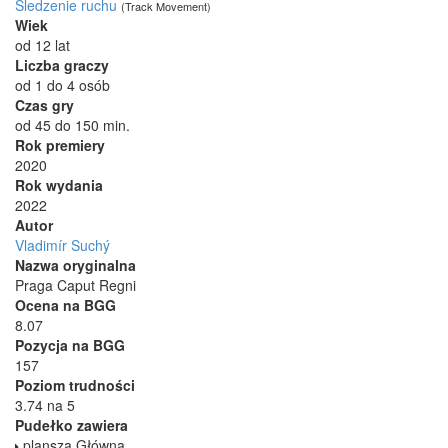
Śledzenie ruchu
(Track Movement)
Wiek
od 12 lat
Liczba graczy
od 1 do 4 osób
Czas gry
od 45 do 150 min.
Rok premiery
2020
Rok wydania
2022
Autor
Vladimír Suchý
Nazwa oryginalna
Praga Caput Regni
Ocena na BGG
8.07
Pozycja na BGG
157
Poziom trudności
3.74 na 5
Pudełko zawiera
plansza Główna