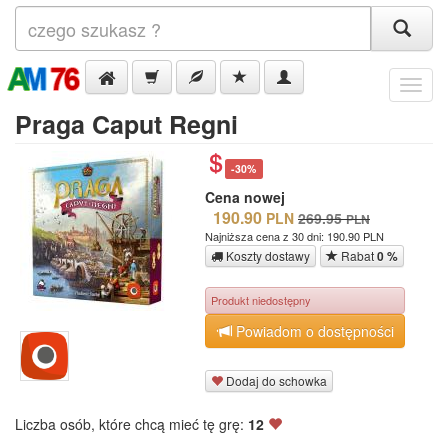
Menu
Praga Caput Regni
-30%
Cena nowej
190.90
PLN
269.95
PLN
Najniższa cena z 30 dni: 190.90 PLN
Koszty dostawy
Rabat
0 %
Produkt niedostępny
Powiadom o dostępności
Dodaj do schowka
Liczba osób, które chcą mieć tę grę:
12