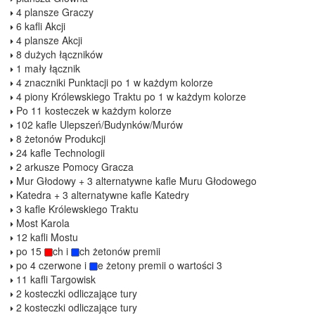
4 plansze Graczy
6 kafli Akcji
4 plansze Akcji
8 dużych łączników
1 mały łącznik
4 znaczniki Punktacji po 1 w każdym kolorze
4 piony Królewskiego Traktu po 1 w każdym kolorze
Po 11 kosteczek w każdym kolorze
102 kafle Ulepszeń/Budynków/Murów
8 żetonów Produkcji
24 kafle Technologii
2 arkusze Pomocy Gracza
Mur Głodowy + 3 alternatywne kafle Muru Głodowego
Katedra + 3 alternatywne kafle Katedry
3 kafle Królewskiego Traktu
Most Karola
12 kafli Mostu
po 15
ch i
ch żetonów premii
po 4 czerwone i
e żetony premii o wartości 3
11 kafli Targowisk
2 kosteczki odliczające tury
2 kosteczki odliczające tury