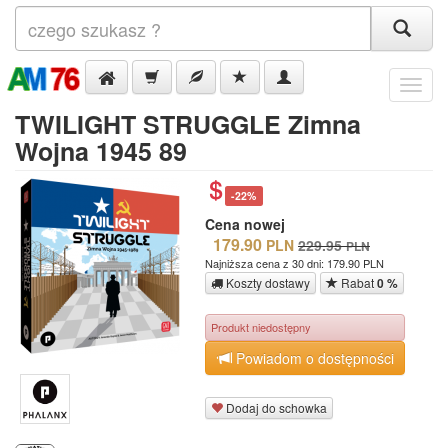
Menu
TWILIGHT STRUGGLE Zimna
Wojna 1945 89
-22%
Cena nowej
179.90
PLN
229.95
PLN
Najniższa cena z 30 dni: 179.90 PLN
Koszty dostawy
Rabat
0 %
Produkt niedostępny
Powiadom o dostępności
Dodaj do schowka