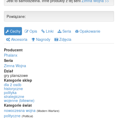
Jest to samodzielna. Inne produkty z tej serii
Zimna Wojna >>
Powiązane:
Cechy
Opis
Linki
Seria
Opakowanie
Akcesoria
Nagrody
Zdjęcia
Producent
Phalanx
Seria
Zimna Wojna
Dział
gry planszowe
Kategorie sklep
dla 2 osób
historyczne
polityka
strategiczne
wojenne (bitewne)
Kategorie świat
nowoczesna wojna
(Modern Warfare)
polityczne
(Political)