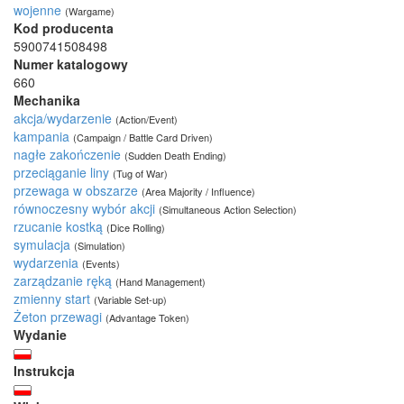
wojenne
(Wargame)
Kod producenta
5900741508498
Numer katalogowy
660
Mechanika
akcja/wydarzenie
(Action/Event)
kampania
(Campaign / Battle Card Driven)
nagłe zakończenie
(Sudden Death Ending)
przeciąganie liny
(Tug of War)
przewaga w obszarze
(Area Majority / Influence)
równoczesny wybór akcji
(Simultaneous Action Selection)
rzucanie kostką
(Dice Rolling)
symulacja
(Simulation)
wydarzenia
(Events)
zarządzanie ręką
(Hand Management)
zmienny start
(Variable Set-up)
Żeton przewagi
(Advantage Token)
Wydanie
Instrukcja