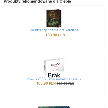
Produkty rekomendowane dla Ciebie
Gwint: Legendarna gra karciana
169.90
PLN
Brak
RozmoWY O NAS: Marzenia i plany
105.90
PLN
129.95
PLN