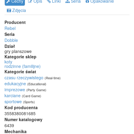
Cechy
Opis
Linki
Seria
Opakowanie
Zdjęcia
Producent
Rebel
Seria
Dobble
Dział
gry planszowe
Kategorie sklep
koty
rodzinne (familijne)
Kategorie świat
czasu rzeczywistego
(Real-time)
edukacyjne
(Educational)
imprezowe
(Party Game)
karciane
(Card Game)
sportowe
(Sports)
Kod producenta
3558380081685
Numer katalogowy
6439
Mechanika