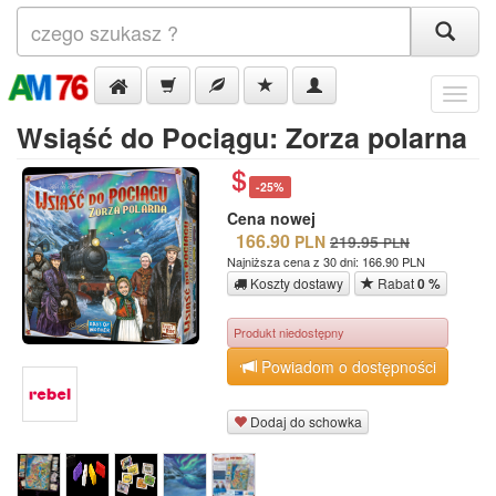
Menu
Wsiąść do Pociągu: Zorza polarna
-25%
Cena nowej
166.90
PLN
219.95
PLN
Najniższa cena z 30 dni: 166.90 PLN
Koszty dostawy
Rabat
0 %
Produkt niedostępny
Powiadom o dostępności
Dodaj do schowka