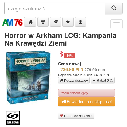
Menu
Horror w Arkham LCG: Kampania
Na Krawędzi Ziemi
-16%
Cena nowej
236.90
PLN
279.90
PLN
Najniższa cena z 30 dni: 236.90 PLN
Koszty dostawy
Rabat
0 %
Produkt niedostępny
Powiadom o dostępności
Dodaj do schowka