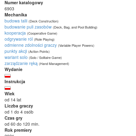
Numer katalogowy
6903
Mechanika
budowa talii
(Deck Construction)
budowanie puli zasobów
(Deck, Bag, and Pool Building)
kooperacja
(Cooperative Game)
odgrywanie ról
(Role Playing)
odmienne zdolności graczy
(Variable Player Powers)
punkty akcji
(Action Points)
wariant solo
(Solo / Solitaire Game)
zarządzanie ręką
(Hand Management)
Wydanie
Instrukcja
Wiek
od 14 lat
Liczba graczy
od 1 do 4 osób
Czas gry
od 60 do 120 min.
Rok premiery