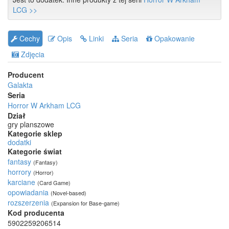
LCG >>
Cechy
Opis
Linki
Seria
Opakowanie
Zdjęcia
Producent
Galakta
Seria
Horror W Arkham LCG
Dział
gry planszowe
Kategorie sklep
dodatki
Kategorie świat
fantasy
(Fantasy)
horrory
(Horror)
karciane
(Card Game)
opowiadania
(Novel-based)
rozszerzenia
(Expansion for Base-game)
Kod producenta
5902259206514