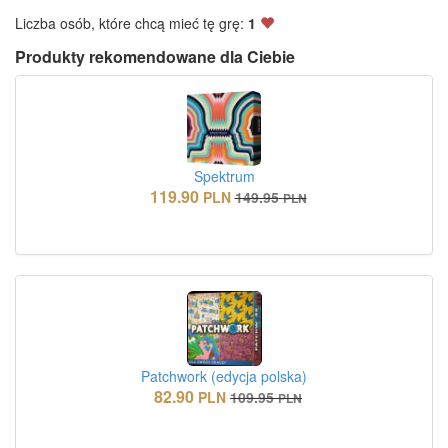
Liczba osób, które chcą mieć tę grę:
1
Produkty rekomendowane dla Ciebie
Spektrum
119.90
PLN
149.95
PLN
Patchwork (edycja polska)
82.90
PLN
109.95
PLN