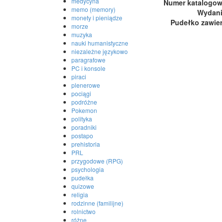
medycyna
Numer katalogo
memo (memory)
Wydan
monety i pieniądze
Pudełko zawie
morze
muzyka
nauki humanistyczne
niezależne językowo
paragrafowe
PC i konsole
piraci
plenerowe
pociągi
podróżne
Pokemon
polityka
poradniki
postapo
prehistoria
PRL
przygodowe (RPG)
psychologia
pudełka
quizowe
religia
rodzinne (familijne)
rolnictwo
różne