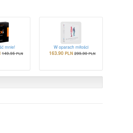
ść mnie!
W oparach miłości
163.90
N
149.95
PLN
299.90
PLN
PLN