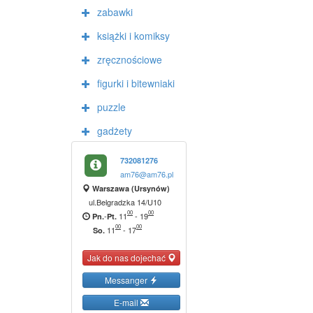
zabawki
książki i komiksy
zręcznościowe
figurki i bitewniaki
puzzle
gadżety
732081276
am76@am76.pl
Warszawa (Ursynów)
ul.Belgradzka 14/U10
00
00
-
11
-
19
Pn.
Pt.
00
00
11
-
17
So.
Jak do nas dojechać
Messanger
E-mail