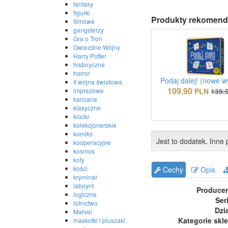
fantasy
figurki
Produkty rekomend
filmowe
gangsterzy
Gra o Tron
Gwiezdne Wojny
Harry Potter
historyczne
horror
Podaj dalej! (nowe w
II wojna światowa
109.90
imprezowe
PLN
139.
karciane
klasyczne
klocki
kolekcjonerskie
komiks
Jest to dodatek. Inne p
kooperacyjne
kosmos
koty
kości
Cechy
Opis
kryminał
labirynt
Produce
logiczne
Ser
lotnictwo
Dzi
Marvel
Kategorie skl
maskotki i pluszaki