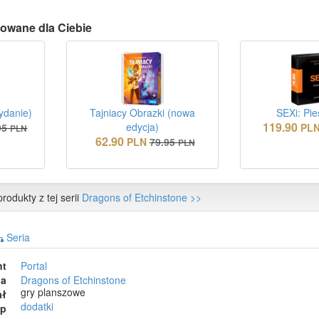
owane dla Ciebie
ydanie)
Tajniacy Obrazki (nowa
SEXi: Pie
119.90
edycja)
95
PL
PLN
62.90
PLN
79.95
PLN
rodukty z tej serii
Dragons of Etchinstone >>
Seria
nt
Portal
ia
Dragons of Etchinstone
gry planszowe
ał
dodatki
ep