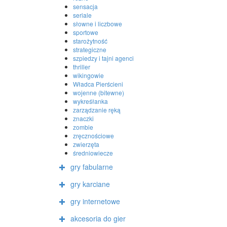
sensacja
seriale
słowne i liczbowe
sportowe
starożytność
strategiczne
szpiedzy i tajni agenci
thriller
wikingowie
Władca Pierścieni
wojenne (bitewne)
wykreśłanka
zarządzanie ręką
znaczki
zombie
zręcznościowe
zwierzęta
średniowiecze
gry fabularne
gry karciane
gry internetowe
akcesoria do gier