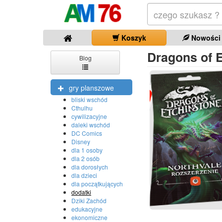
Koszyk
Nowości
Dragons of E
Blog
gry planszowe
bliski wschód
Cthulhu
cywilizacyjne
daleki wschód
DC Comics
Disney
dla 1 osoby
dla 2 osób
dla dorosłych
dla dzieci
dla początkujących
dodatki
Dziki Zachód
edukacyjne
ekonomiczne