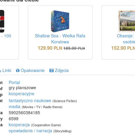
 - 100
Shallow Sea - Wielka Rafa
Obsesje:
Koralowa
osobis
129.90
152.90
N
PLN
189.00
PL
PLN
Linki
Opakowanie
Zdjęcia
nt
Portal
gry planszowe
ał
kooperacyjne
ep
at
fantastyczno naukowe
(Science Fiction)
media
(Movies / TV / Radio theme)
ta
5902560384185
wy
6599
ka
kooperacja
(Cooperative Game)
opowiadanie / narracja
(Storytelling)