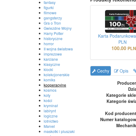
fantasy
figurki
filmowe
gangsterzy
Gra o Tron
Gwiezdne Wojny
Harry Potter
Karta Podarunkowa
historyczne
PLN
horror
100.00
PL
II wojna światowa
imprezowe
karciane
klasyczne
klocki
Cechy
Opis
kolekcjonerskie
komiks
Produce
kooperacyjne
Dzi
kosmos
Kategorie skl
koty
kości
Kategorie świ
kryminał
labirynt
Kod producen
logiczne
Numer katalogo
lotnictwo
Mechani
Marvel
maskotki i pluszaki