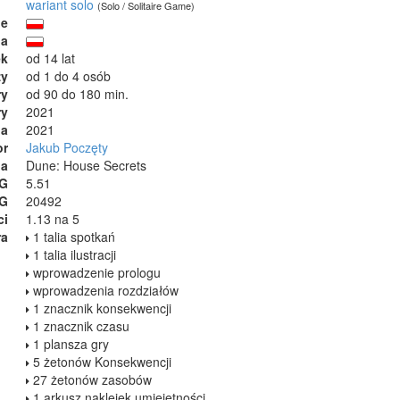
wariant solo
(Solo / Solitaire Game)
ie
ja
ek
od 14 lat
zy
od 1 do 4 osób
ry
od 90 do 180 min.
ry
2021
ia
2021
or
Jakub Poczęty
na
Dune: House Secrets
GG
5.51
GG
20492
ci
1.13 na 5
ra
1 talia spotkań
1 talia ilustracji
wprowadzenie prologu
wprowadzenia rozdziałów
1 znacznik konsekwencji
1 znacznik czasu
1 plansza gry
5 żetonów Konsekwencji
27 żetonów zasobów
1 arkusz naklejek umiejętności