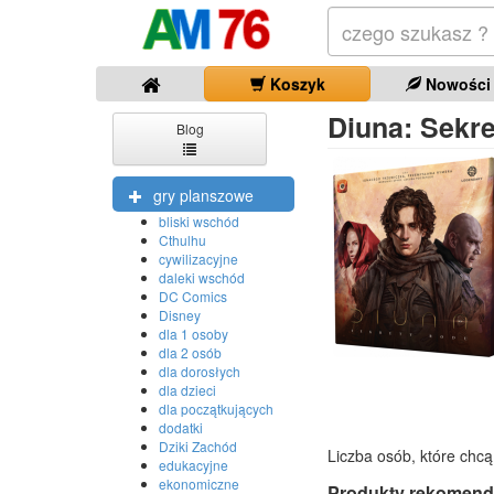
Koszyk
Nowości
Diuna: Sekre
Blog
gry planszowe
bliski wschód
Cthulhu
cywilizacyjne
daleki wschód
DC Comics
Disney
dla 1 osoby
dla 2 osób
dla dorosłych
dla dzieci
dla początkujących
dodatki
Dziki Zachód
Liczba osób, które chcą
edukacyjne
ekonomiczne
Produkty rekomend