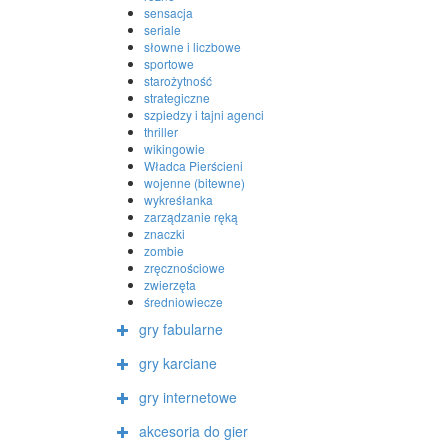
sensacja
seriale
słowne i liczbowe
sportowe
starożytność
strategiczne
szpiedzy i tajni agenci
thriller
wikingowie
Władca Pierścieni
wojenne (bitewne)
wykreśłanka
zarządzanie ręką
znaczki
zombie
zręcznościowe
zwierzęta
średniowiecze
gry fabularne
gry karciane
gry internetowe
akcesoria do gier