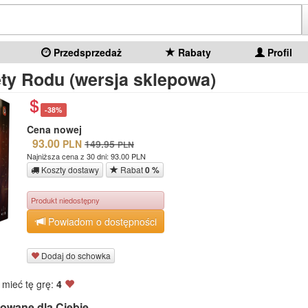
Przedsprzedaż
Rabaty
Profil
ty Rodu (wersja sklepowa)
-38%
Cena nowej
93.00
PLN
149.95
PLN
Najniższa cena z 30 dni: 93.00 PLN
Koszty dostawy
Rabat
0 %
Produkt niedostępny
Powiadom o dostępności
Dodaj do schowka
 mieć tę grę:
4
owane dla Ciebie