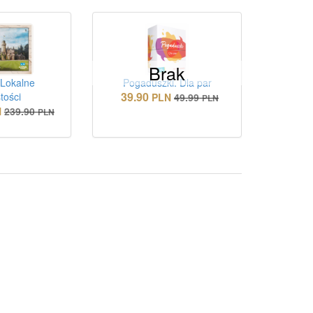
Brak
 Lokalne
Pogaduszki. Dla par
39.90
tości
PLN
49.99
PLN
N
239.90
PLN