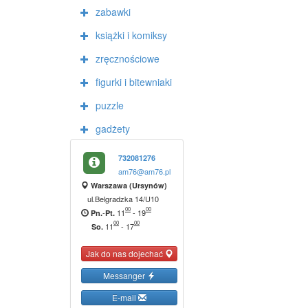
zabawki
książki i komiksy
zręcznościowe
figurki i bitewniaki
puzzle
gadżety
732081276
am76@am76.pl
Warszawa (Ursynów)
ul.Belgradzka 14/U10
00
00
-
11
-
19
Pn.
Pt.
00
00
11
-
17
So.
Jak do nas dojechać
Messanger
E-mail