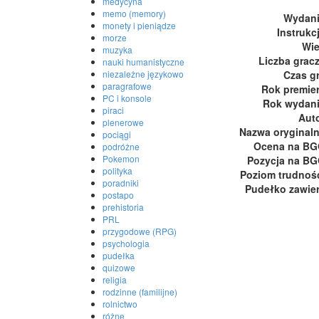
medycyna
memo (memory)
Wydan
monety i pieniądze
Instrukc
morze
Wi
muzyka
Liczba grac
nauki humanistyczne
Czas g
niezależne językowo
paragrafowe
Rok premie
PC i konsole
Rok wydan
piraci
Aut
plenerowe
Nazwa oryginal
pociągi
Ocena na B
podróżne
Pokemon
Pozycja na B
polityka
Poziom trudnoś
poradniki
Pudełko zawie
postapo
prehistoria
PRL
przygodowe (RPG)
psychologia
pudełka
quizowe
religia
rodzinne (familijne)
rolnictwo
różne