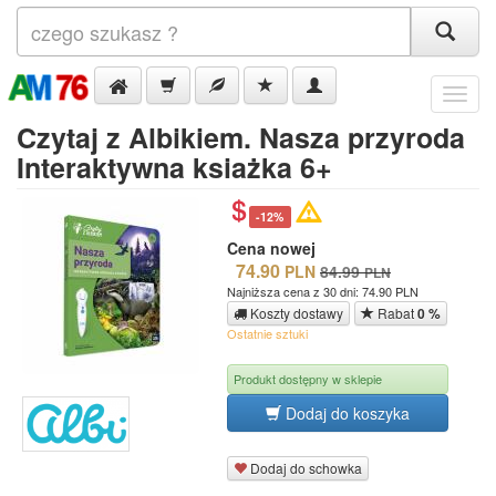
Menu
Czytaj z Albikiem. Nasza przyroda
Interaktywna ksiażka 6+
-12%
Cena nowej
74.90
PLN
84.99
PLN
Najniższa cena z 30 dni: 74.90 PLN
Koszty dostawy
Rabat
0 %
Ostatnie sztuki
Produkt dostępny w sklepie
Dodaj do koszyka
Dodaj do schowka