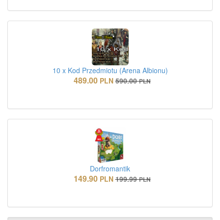
10 x Kod Przedmiotu (Arena Albionu)
489.00
PLN
590.00
PLN
Dorfromantik
149.90
PLN
199.99
PLN